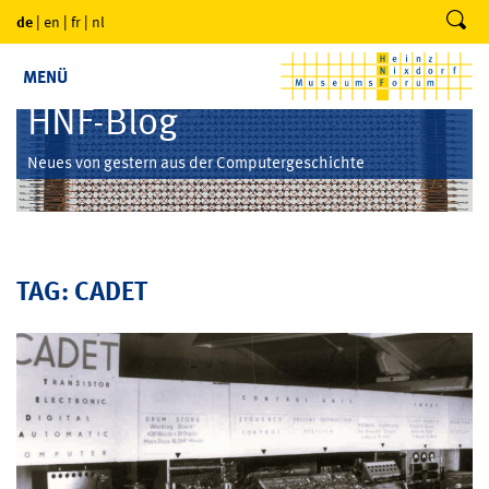
de
|
en
|
fr
|
nl
MENÜ
HNF-Blog
Neues von gestern aus der Computergeschichte
TAG: CADET