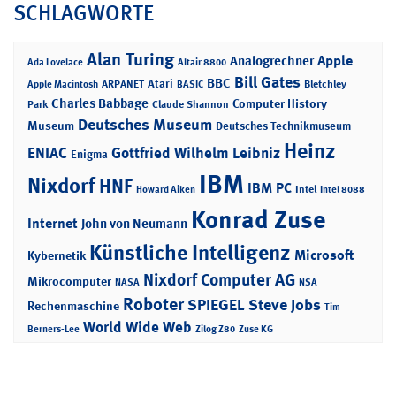
SCHLAGWORTE
Alan Turing
Apple
Analogrechner
Ada Lovelace
Altair 8800
Bill Gates
BBC
Atari
ARPANET
Bletchley
Apple Macintosh
BASIC
Charles Babbage
Computer History
Park
Claude Shannon
Deutsches Museum
Museum
Deutsches Technikmuseum
Heinz
ENIAC
Gottfried Wilhelm Leibniz
Enigma
IBM
Nixdorf
HNF
IBM PC
Intel
Howard Aiken
Intel 8088
Konrad Zuse
Internet
John von Neumann
Künstliche Intelligenz
Microsoft
Kybernetik
Nixdorf Computer AG
Mikrocomputer
NASA
NSA
Roboter
SPIEGEL
Steve Jobs
Rechenmaschine
Tim
World Wide Web
Berners-Lee
Zilog Z80
Zuse KG