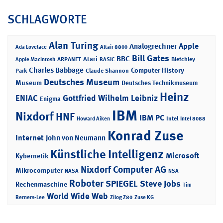
SCHLAGWORTE
Alan Turing
Apple
Analogrechner
Ada Lovelace
Altair 8800
Bill Gates
BBC
Atari
ARPANET
Bletchley
Apple Macintosh
BASIC
Charles Babbage
Computer History
Park
Claude Shannon
Deutsches Museum
Museum
Deutsches Technikmuseum
Heinz
ENIAC
Gottfried Wilhelm Leibniz
Enigma
IBM
Nixdorf
HNF
IBM PC
Intel
Howard Aiken
Intel 8088
Konrad Zuse
Internet
John von Neumann
Künstliche Intelligenz
Microsoft
Kybernetik
Nixdorf Computer AG
Mikrocomputer
NASA
NSA
Roboter
SPIEGEL
Steve Jobs
Rechenmaschine
Tim
World Wide Web
Berners-Lee
Zilog Z80
Zuse KG