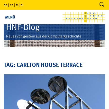
de
|
en
|
fr
|
nl
MENÜ
HNF-Blog
Neues von gestern aus der Computergeschichte
TAG: CARLTON HOUSE TERRACE