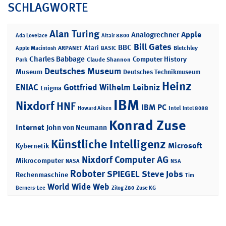
SCHLAGWORTE
Alan Turing
Apple
Analogrechner
Ada Lovelace
Altair 8800
Bill Gates
BBC
Atari
ARPANET
Bletchley
Apple Macintosh
BASIC
Charles Babbage
Computer History
Park
Claude Shannon
Deutsches Museum
Museum
Deutsches Technikmuseum
Heinz
ENIAC
Gottfried Wilhelm Leibniz
Enigma
IBM
Nixdorf
HNF
IBM PC
Intel
Howard Aiken
Intel 8088
Konrad Zuse
Internet
John von Neumann
Künstliche Intelligenz
Microsoft
Kybernetik
Nixdorf Computer AG
Mikrocomputer
NASA
NSA
Roboter
SPIEGEL
Steve Jobs
Rechenmaschine
Tim
World Wide Web
Berners-Lee
Zilog Z80
Zuse KG