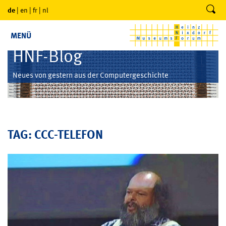
de
|
en
|
fr
|
nl
MENÜ
HNF-Blog
Neues von gestern aus der Computergeschichte
TAG: CCC-TELEFON