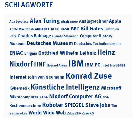
SCHLAGWORTE
Alan Turing
Apple
Analogrechner
Ada Lovelace
Altair 8800
Bill Gates
BBC
Atari
ARPANET
Bletchley
Apple Macintosh
BASIC
Charles Babbage
Computer History
Park
Claude Shannon
Deutsches Museum
Museum
Deutsches Technikmuseum
Heinz
ENIAC
Gottfried Wilhelm Leibniz
Enigma
IBM
Nixdorf
HNF
IBM PC
Intel
Howard Aiken
Intel 8088
Konrad Zuse
Internet
John von Neumann
Künstliche Intelligenz
Microsoft
Kybernetik
Nixdorf Computer AG
Mikrocomputer
NASA
NSA
Roboter
SPIEGEL
Steve Jobs
Rechenmaschine
Tim
World Wide Web
Berners-Lee
Zilog Z80
Zuse KG