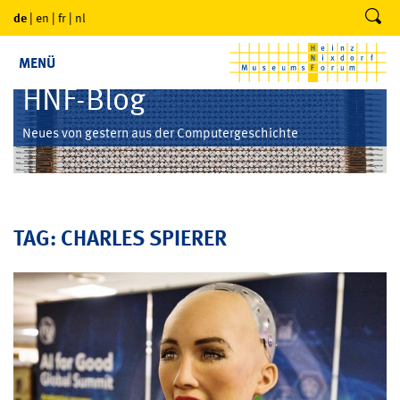
de
|
en
|
fr
|
nl
MENÜ
HNF-Blog
Neues von gestern aus der Computergeschichte
TAG: CHARLES SPIERER