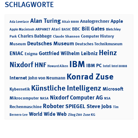
SCHLAGWORTE
Alan Turing
Apple
Analogrechner
Ada Lovelace
Altair 8800
Bill Gates
BBC
Atari
ARPANET
Bletchley
Apple Macintosh
BASIC
Charles Babbage
Computer History
Park
Claude Shannon
Deutsches Museum
Museum
Deutsches Technikmuseum
Heinz
ENIAC
Gottfried Wilhelm Leibniz
Enigma
IBM
Nixdorf
HNF
IBM PC
Intel
Howard Aiken
Intel 8088
Konrad Zuse
Internet
John von Neumann
Künstliche Intelligenz
Microsoft
Kybernetik
Nixdorf Computer AG
Mikrocomputer
NASA
NSA
Roboter
SPIEGEL
Steve Jobs
Rechenmaschine
Tim
World Wide Web
Berners-Lee
Zilog Z80
Zuse KG