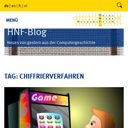
de
|
en
|
fr
|
nl
MENÜ
HNF-Blog
Neues von gestern aus der Computergeschichte
TAG: CHIFFRIERVERFAHREN