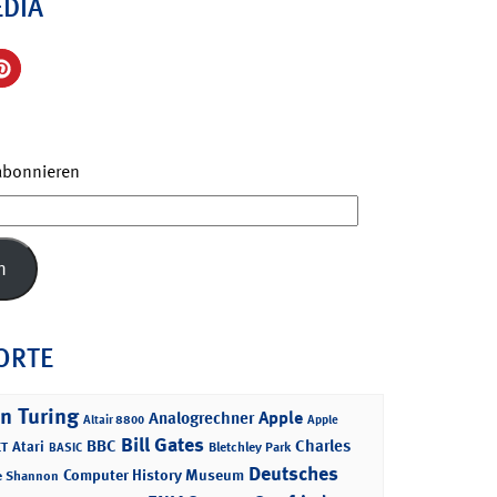
EDIA
 abonnieren
n
ORTE
n Turing
Apple
Analogrechner
Altair 8800
Apple
Bill Gates
BBC
Charles
Atari
T
Bletchley Park
BASIC
Deutsches
Computer History Museum
e Shannon