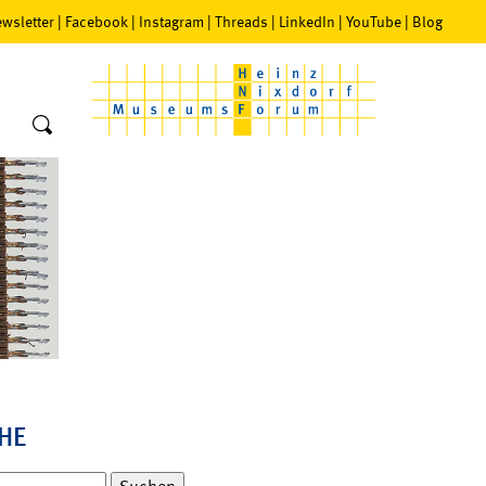
wsletter
|
Facebook
|
Instagram
|
Threads
|
LinkedIn
|
YouTube
|
Blog
HE