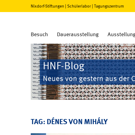
Nixdorf-Stiftungen
|
Schülerlabor
|
Tagungszentrum
Besuch
Dauerausstellung
Ausstellun
HNF-Blog
Neues von gestern aus der 
TAG: DÉNES VON MIHÁLY