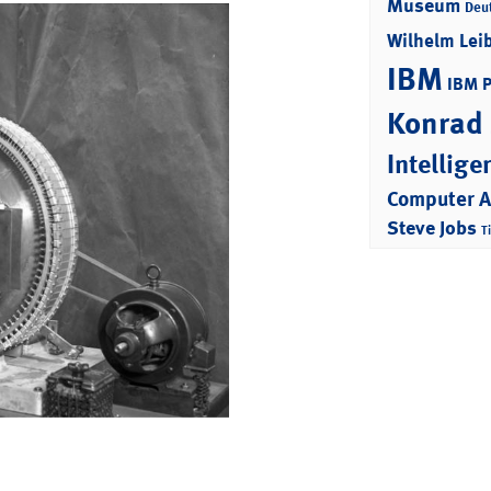
Museum
Deu
Wilhelm Lei
IBM
IBM 
Konrad
Intellige
Computer 
Steve Jobs
T