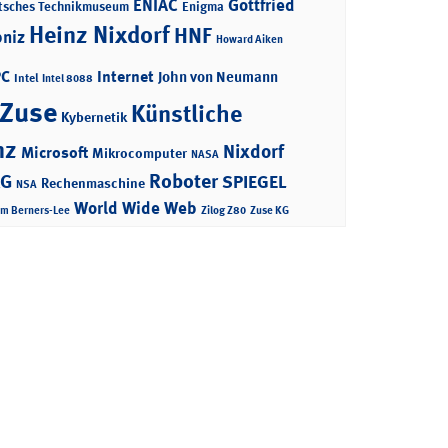
ENIAC
Gottfried
tsches Technikmuseum
Enigma
Heinz Nixdorf
HNF
bniz
Howard Aiken
PC
Internet
John von Neumann
Intel
Intel 8088
 Zuse
Künstliche
Kybernetik
nz
Nixdorf
Microsoft
Mikrocomputer
NASA
Roboter
AG
SPIEGEL
Rechenmaschine
NSA
World Wide Web
im Berners-Lee
Zilog Z80
Zuse KG