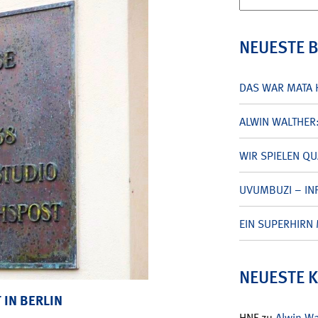
nach:
NEUESTE 
DAS WAR MATA 
ALWIN WALTHER
WIR SPIELEN Q
UVUMBUZI – INF
EIN SUPERHIRN 
NEUESTE 
 IN BERLIN
HNF
zu
Alwin W