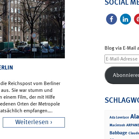
SOCIAL M
Blog via E-Mail
E-
Mail-
ERLIN
Adresse
Abonniere
e die Reichspost vom Berliner
 aus. Sie war stumm und
 einem Film, der mit Hilfe
SCHLAGW
iedenen Orten der Metropole
r tatsächlich empfangen….
Ala
Ada Lovelace
Weiterlesen
ARPANE
Macintosh
Babbage
Claud