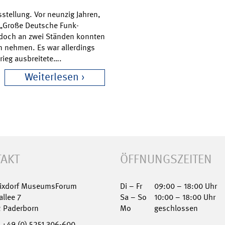
usstellung. Vor neunzig Jahren,
e „Große Deutsche Funk-
 doch an zwei Ständen konnten
 nehmen. Es war allerdings
rieg ausbreitete….
Weiterlesen
AKT
ÖFFNUNGSZEITEN
Nixdorf MuseumsForum
Di – Fr
09:00 – 18:00 Uhr
allee 7
Sa – So
10:00 – 18:00 Uhr
2 Paderborn
Mo
geschlossen
+49 (0) 5251 306-600