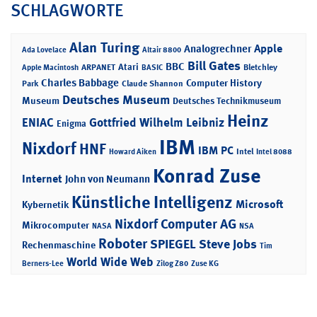
SCHLAGWORTE
Alan Turing
Apple
Analogrechner
Ada Lovelace
Altair 8800
Bill Gates
BBC
Atari
ARPANET
Bletchley
Apple Macintosh
BASIC
Charles Babbage
Computer History
Park
Claude Shannon
Deutsches Museum
Museum
Deutsches Technikmuseum
Heinz
ENIAC
Gottfried Wilhelm Leibniz
Enigma
IBM
Nixdorf
HNF
IBM PC
Intel
Howard Aiken
Intel 8088
Konrad Zuse
Internet
John von Neumann
Künstliche Intelligenz
Microsoft
Kybernetik
Nixdorf Computer AG
Mikrocomputer
NASA
NSA
Roboter
SPIEGEL
Steve Jobs
Rechenmaschine
Tim
World Wide Web
Berners-Lee
Zilog Z80
Zuse KG