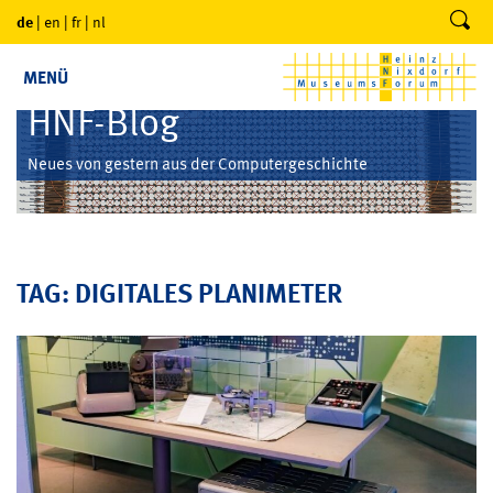
de
|
en
|
fr
|
nl
MENÜ
HNF-Blog
Neues von gestern aus der Computergeschichte
TAG: DIGITALES PLANIMETER