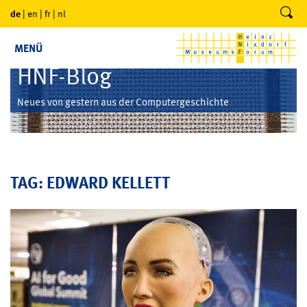
de
|
en
|
fr
|
nl
MENÜ
HNF-Blog
Neues von gestern aus der Computergeschichte
TAG: EDWARD KELLETT