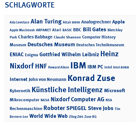
SCHLAGWORTE
Alan Turing
Apple
Analogrechner
Ada Lovelace
Altair 8800
Bill Gates
BBC
Atari
ARPANET
Bletchley
Apple Macintosh
BASIC
Charles Babbage
Computer History
Park
Claude Shannon
Deutsches Museum
Museum
Deutsches Technikmuseum
Heinz
ENIAC
Gottfried Wilhelm Leibniz
Enigma
IBM
Nixdorf
HNF
IBM PC
Intel
Howard Aiken
Intel 8088
Konrad Zuse
Internet
John von Neumann
Künstliche Intelligenz
Microsoft
Kybernetik
Nixdorf Computer AG
Mikrocomputer
NASA
NSA
Roboter
SPIEGEL
Steve Jobs
Rechenmaschine
Tim
World Wide Web
Berners-Lee
Zilog Z80
Zuse KG