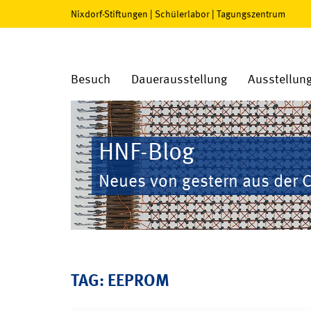
Nixdorf-Stiftungen
|
Schülerlabor
|
Tagungszentrum
Besuch
Dauerausstellung
Ausstellun
HNF-Blog
Neues von gestern aus der 
TAG: EEPROM