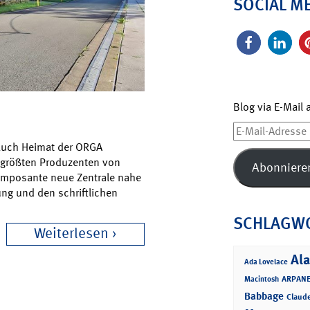
SOCIAL M
Blog via E-Mail
E-
Mail-
 auch Heimat der ORGA
Adresse
 größten Produzenten von
Abonniere
e imposante neue Zentrale nahe
ung und den schriftlichen
SCHLAGW
Weiterlesen
Ala
Ada Lovelace
ARPANE
Macintosh
Babbage
Claud