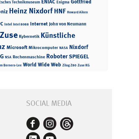
ENIAC
Gottfried
tsches Technikmuseum
Enigma
Heinz Nixdorf
HNF
bniz
Howard Aiken
PC
Internet
John von Neumann
Intel
Intel 8088
 Zuse
Künstliche
Kybernetik
nz
Nixdorf
Microsoft
Mikrocomputer
NASA
Roboter
AG
SPIEGEL
Rechenmaschine
NSA
World Wide Web
im Berners-Lee
Zilog Z80
Zuse KG
SOCIAL MEDIA