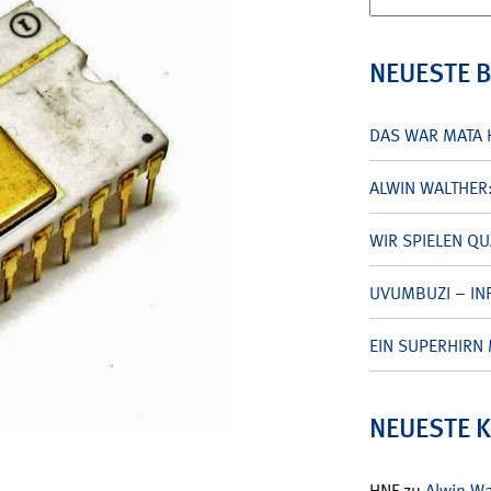
nach:
NEUESTE 
DAS WAR MATA 
ALWIN WALTHER
WIR SPIELEN Q
UVUMBUZI – INF
EIN SUPERHIRN 
NEUESTE 
HNF
zu
Alwin W