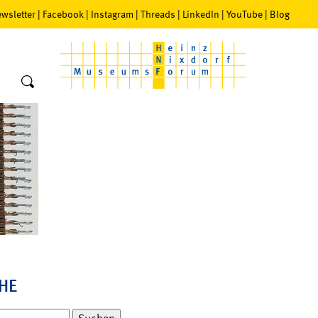
wsletter
|
Facebook
|
Instagram
|
Threads
|
LinkedIn
|
YouTube
|
Blog
HE