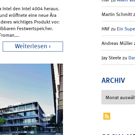
 Intel den Intel 4004 heraus.
Martin Schmitt
 und eröffnete eine neue Ära
nderes wichtiges Produkt vor:
ibbaren Festwertspeicher.
HNF
zu
Ein Supe
v Froman….
Andreas Müller
Weiterlesen
Jay Steele
zu
Das
ARCHIV