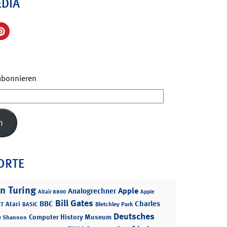
EDIA
 abonnieren
n
ORTE
n Turing
Apple
Analogrechner
Altair 8800
Apple
Bill Gates
BBC
Charles
Atari
T
Bletchley Park
BASIC
Deutsches
Computer History Museum
e Shannon