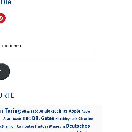
EDIA
 abonnieren
n
ORTE
n Turing
Apple
Analogrechner
Altair 8800
Apple
Bill Gates
BBC
Charles
Atari
T
Bletchley Park
BASIC
Deutsches
Computer History Museum
e Shannon