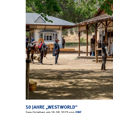
50 JAHRE „WESTWORLD“
HNF
Geschrieben am 18.08.2023 von