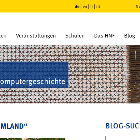
de
|
en
|
fr
|
nl
Ne
gen
Veranstaltungen
Schulen
Das HNF
Blog
Computergeschichte
BLOG-SUC
LMLAND“
Suchen