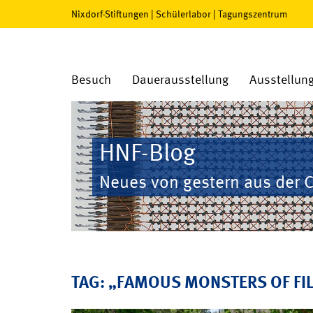
Nixdorf-Stiftungen
|
Schülerlabor
|
Tagungszentrum
Besuch
Dauerausstellung
Ausstellun
HNF-Blog
Neues von gestern aus der 
TAG: „FAMOUS MONSTERS OF FI