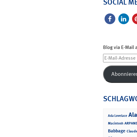
SOCIAL M
Blog via E-Mail
E-
Mail-
Adresse
Abonniere
SCHLAGW
Ala
Ada Lovelace
ARPANE
Macintosh
Babbage
Claud