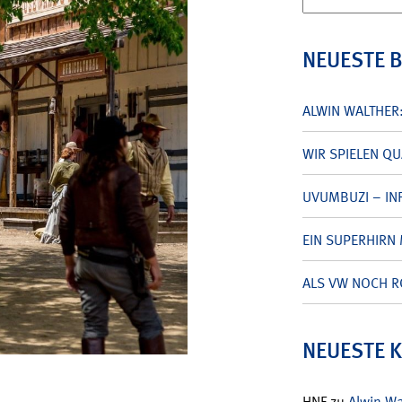
nach:
NEUESTE 
ALWIN WALTHER
WIR SPIELEN Q
UVUMBUZI – INF
EIN SUPERHIRN 
ALS VW NOCH R
NEUESTE 
HNF
zu
Alwin W