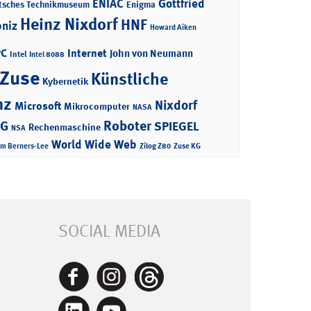
ENIAC
Gottfried
tsches Technikmuseum
Enigma
Heinz Nixdorf
HNF
bniz
Howard Aiken
PC
Internet
John von Neumann
Intel
Intel 8088
 Zuse
Künstliche
Kybernetik
nz
Nixdorf
Microsoft
Mikrocomputer
NASA
Roboter
AG
SPIEGEL
Rechenmaschine
NSA
World Wide Web
im Berners-Lee
Zilog Z80
Zuse KG
SOCIAL MEDIA