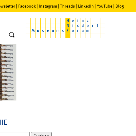
wsletter
|
Facebook
|
Instagram
|
Threads
|
LinkedIn
|
YouTube
|
Blog
HE