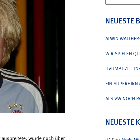
nach:
NEUESTE 
ALWIN WALTHER
WIR SPIELEN Q
UVUMBUZI – INF
EIN SUPERHIRN 
ALS VW NOCH R
NEUESTE 
r ausbreitete, wurde noch über
HNF
zu
Alwin W