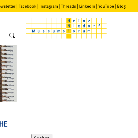
wsletter
|
Facebook
|
Instagram
|
Threads
|
LinkedIn
|
YouTube
|
Blog
HE