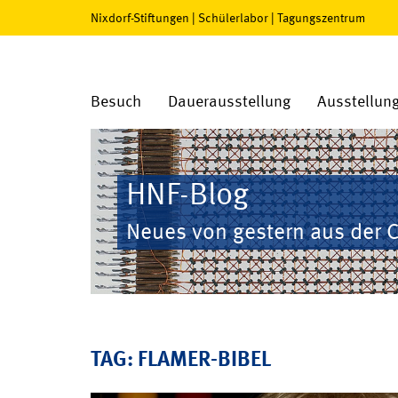
Nixdorf-Stiftungen
|
Schülerlabor
|
Tagungszentrum
Besuch
Dauerausstellung
Ausstellun
HNF-Blog
Neues von gestern aus der 
TAG: FLAMER-BIBEL