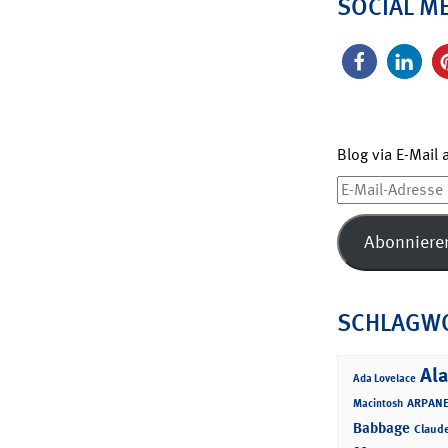
SOCIAL M
Blog via E-Mail
E-
Mail-
Adresse
Abonniere
SCHLAGW
Ala
Ada Lovelace
ARPANE
Macintosh
Babbage
Claud