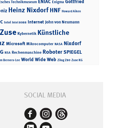
ENIAC
Gottfried
tsches Technikmuseum
Enigma
Heinz Nixdorf
HNF
bniz
Howard Aiken
PC
Internet
John von Neumann
Intel
Intel 8088
 Zuse
Künstliche
Kybernetik
nz
Nixdorf
Microsoft
Mikrocomputer
NASA
Roboter
AG
SPIEGEL
Rechenmaschine
NSA
World Wide Web
im Berners-Lee
Zilog Z80
Zuse KG
SOCIAL MEDIA