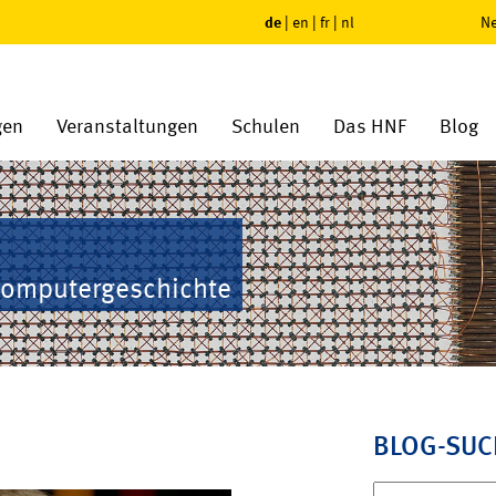
de
|
en
|
fr
|
nl
Ne
gen
Veranstaltungen
Schulen
Das HNF
Blog
Computergeschichte
BLOG-SUC
Suchen