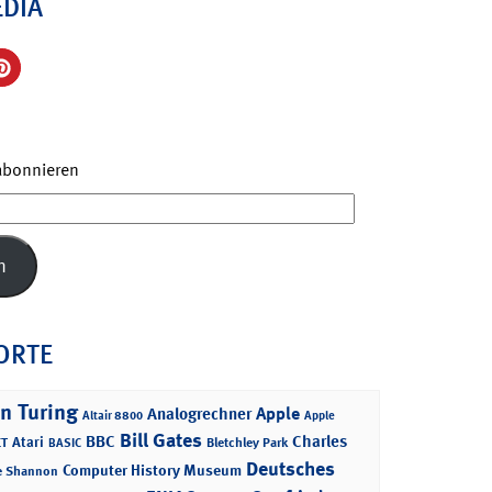
EDIA
 abonnieren
n
ORTE
n Turing
Apple
Analogrechner
Altair 8800
Apple
Bill Gates
BBC
Charles
Atari
T
Bletchley Park
BASIC
Deutsches
Computer History Museum
e Shannon