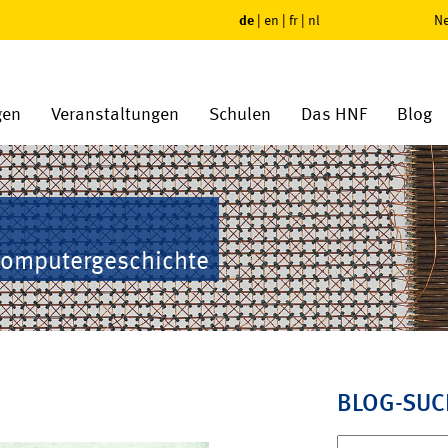
de
|
en
|
fr
|
nl
Ne
gen
Veranstaltungen
Schulen
Das HNF
Blog
Computergeschichte
BLOG-SUC
Suchen