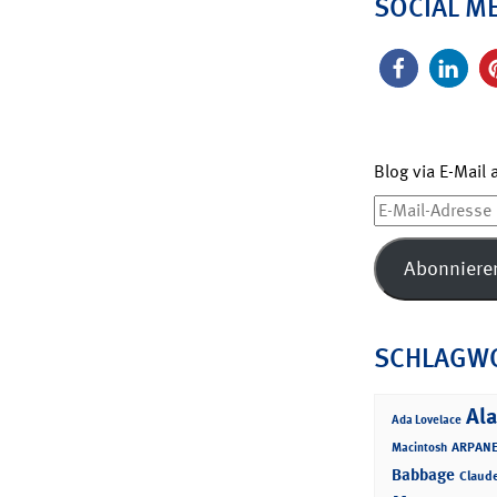
SOCIAL M
Blog via E-Mail
E-
Mail-
Adresse
Abonniere
SCHLAGW
Ala
Ada Lovelace
ARPANE
Macintosh
Babbage
Claud