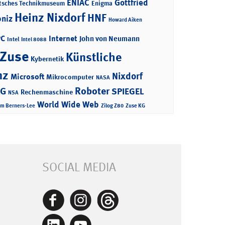
ENIAC
Gottfried
tsches Technikmuseum
Enigma
Heinz Nixdorf
HNF
bniz
Howard Aiken
PC
Internet
John von Neumann
Intel
Intel 8088
 Zuse
Künstliche
Kybernetik
nz
Nixdorf
Microsoft
Mikrocomputer
NASA
Roboter
AG
SPIEGEL
Rechenmaschine
NSA
World Wide Web
im Berners-Lee
Zilog Z80
Zuse KG
SOCIAL MEDIA