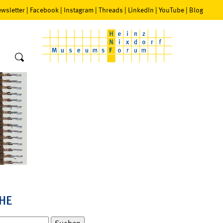
wsletter
|
Facebook
|
Instagram
|
Threads
|
LinkedIn
|
YouTube
|
Blog
HE