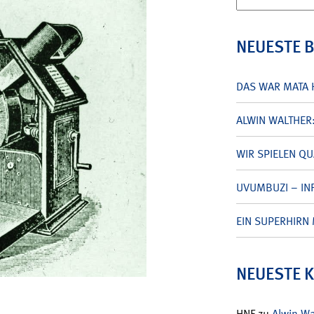
nach:
NEUESTE 
DAS WAR MATA 
ALWIN WALTHER
WIR SPIELEN Q
UVUMBUZI – INF
EIN SUPERHIRN 
NEUESTE 
HNF
zu
Alwin W