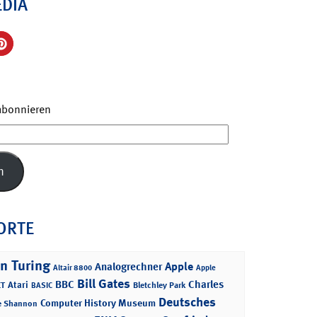
EDIA
 abonnieren
n
ORTE
n Turing
Apple
Analogrechner
Altair 8800
Apple
Bill Gates
BBC
Charles
Atari
T
Bletchley Park
BASIC
Deutsches
Computer History Museum
e Shannon