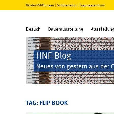
Nixdorf-Stiftungen
|
Schülerlabor
|
Tagungszentrum
Besuch
Dauerausstellung
Ausstellun
HNF-Blog
Neues von gestern aus der 
TAG: FLIP BOOK