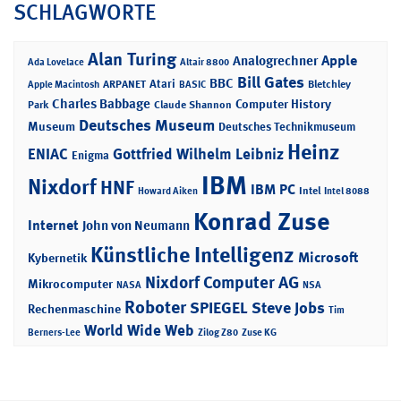
SCHLAGWORTE
Alan Turing
Apple
Analogrechner
Ada Lovelace
Altair 8800
Bill Gates
BBC
Atari
ARPANET
Bletchley
Apple Macintosh
BASIC
Charles Babbage
Computer History
Park
Claude Shannon
Deutsches Museum
Museum
Deutsches Technikmuseum
Heinz
ENIAC
Gottfried Wilhelm Leibniz
Enigma
IBM
Nixdorf
HNF
IBM PC
Intel
Howard Aiken
Intel 8088
Konrad Zuse
Internet
John von Neumann
Künstliche Intelligenz
Microsoft
Kybernetik
Nixdorf Computer AG
Mikrocomputer
NASA
NSA
Roboter
SPIEGEL
Steve Jobs
Rechenmaschine
Tim
World Wide Web
Berners-Lee
Zilog Z80
Zuse KG