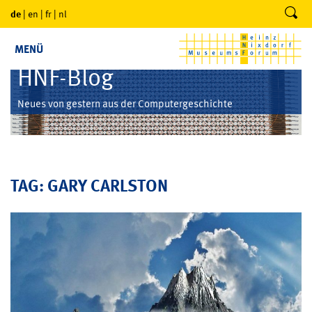
de
|
en
|
fr
|
nl
MENÜ
HNF-Blog
Neues von gestern aus der Computergeschichte
TAG: GARY CARLSTON