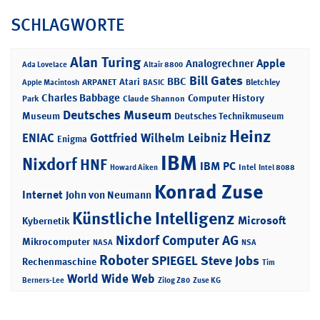
SCHLAGWORTE
Alan Turing
Apple
Analogrechner
Ada Lovelace
Altair 8800
Bill Gates
BBC
Atari
ARPANET
Bletchley
Apple Macintosh
BASIC
Charles Babbage
Computer History
Park
Claude Shannon
Deutsches Museum
Museum
Deutsches Technikmuseum
Heinz
ENIAC
Gottfried Wilhelm Leibniz
Enigma
IBM
Nixdorf
HNF
IBM PC
Intel
Howard Aiken
Intel 8088
Konrad Zuse
Internet
John von Neumann
Künstliche Intelligenz
Microsoft
Kybernetik
Nixdorf Computer AG
Mikrocomputer
NASA
NSA
Roboter
SPIEGEL
Steve Jobs
Rechenmaschine
Tim
World Wide Web
Berners-Lee
Zilog Z80
Zuse KG