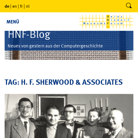
de
|
en
|
fr
|
nl
MENÜ
HNF-Blog
Neues von gestern aus der Computergeschichte
TAG: H. F. SHERWOOD & ASSOCIATES