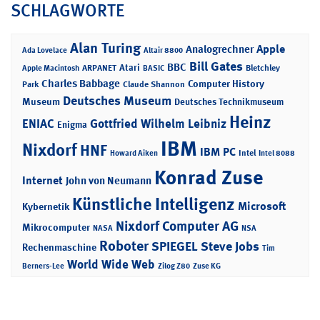
SCHLAGWORTE
Alan Turing
Apple
Analogrechner
Ada Lovelace
Altair 8800
Bill Gates
BBC
Atari
ARPANET
Bletchley
Apple Macintosh
BASIC
Charles Babbage
Computer History
Park
Claude Shannon
Deutsches Museum
Museum
Deutsches Technikmuseum
Heinz
ENIAC
Gottfried Wilhelm Leibniz
Enigma
IBM
Nixdorf
HNF
IBM PC
Intel
Howard Aiken
Intel 8088
Konrad Zuse
Internet
John von Neumann
Künstliche Intelligenz
Microsoft
Kybernetik
Nixdorf Computer AG
Mikrocomputer
NASA
NSA
Roboter
SPIEGEL
Steve Jobs
Rechenmaschine
Tim
World Wide Web
Berners-Lee
Zilog Z80
Zuse KG