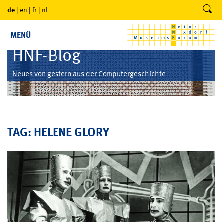
de
|
en
|
fr
|
nl
MENÜ
HNF-Blog
Neues von gestern aus der Computergeschichte
TAG: HELENE GLORY