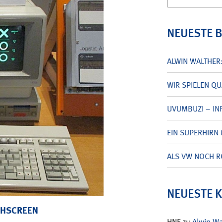
nach:
NEUESTE 
ALWIN WALTHER
WIR SPIELEN Q
UVUMBUZI – INF
EIN SUPERHIRN 
ALS VW NOCH R
NEUESTE 
CHSCREEN
HNF
zu
Alwin W