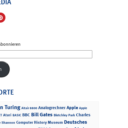
EDIA
 abonnieren
n
ORTE
n Turing
Apple
Analogrechner
Altair 8800
Apple
Bill Gates
BBC
Charles
Atari
T
Bletchley Park
BASIC
Deutsches
Computer History Museum
e Shannon