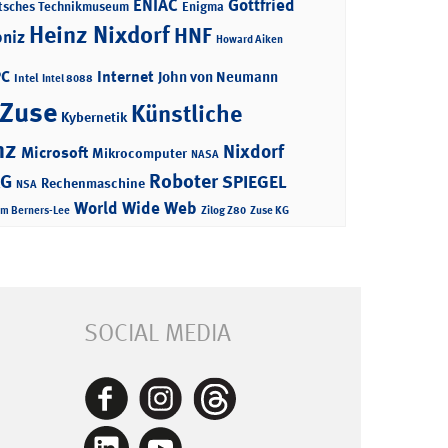
ENIAC
Gottfried
tsches Technikmuseum
Enigma
Heinz Nixdorf
HNF
bniz
Howard Aiken
PC
Internet
John von Neumann
Intel
Intel 8088
 Zuse
Künstliche
Kybernetik
nz
Nixdorf
Microsoft
Mikrocomputer
NASA
Roboter
AG
SPIEGEL
Rechenmaschine
NSA
World Wide Web
im Berners-Lee
Zilog Z80
Zuse KG
SOCIAL MEDIA