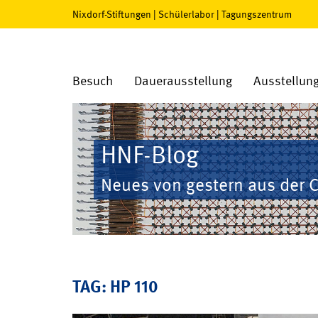
Nixdorf-Stiftungen
|
Schülerlabor
|
Tagungszentrum
Besuch
Dauerausstellung
Ausstellun
HNF-Blog
Neues von gestern aus der 
TAG: HP 110