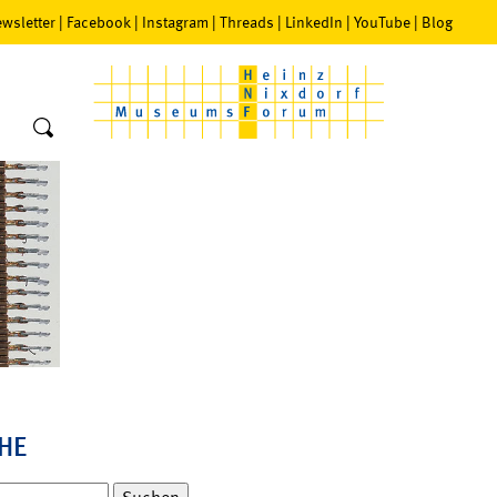
wsletter
|
Facebook
|
Instagram
|
Threads
|
LinkedIn
|
YouTube
|
Blog
HE