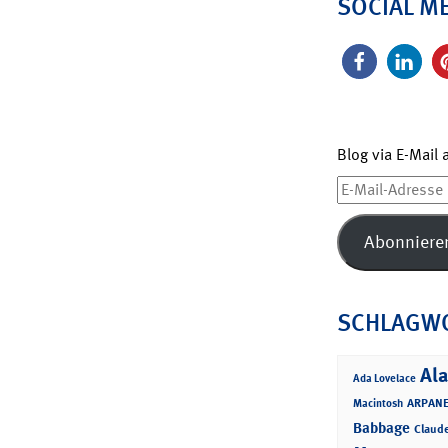
SOCIAL M
Blog via E-Mail
E-
Mail-
Adresse
Abonniere
SCHLAGW
Ala
Ada Lovelace
ARPANE
Macintosh
Babbage
Claud