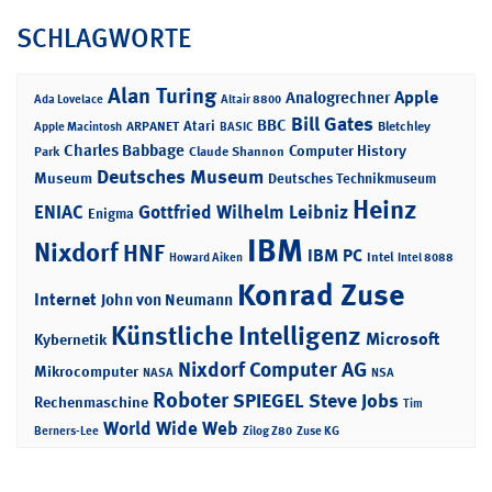
SCHLAGWORTE
Alan Turing
Apple
Analogrechner
Ada Lovelace
Altair 8800
Bill Gates
BBC
Atari
ARPANET
Bletchley
Apple Macintosh
BASIC
Charles Babbage
Computer History
Park
Claude Shannon
Deutsches Museum
Museum
Deutsches Technikmuseum
Heinz
ENIAC
Gottfried Wilhelm Leibniz
Enigma
IBM
Nixdorf
HNF
IBM PC
Intel
Howard Aiken
Intel 8088
Konrad Zuse
Internet
John von Neumann
Künstliche Intelligenz
Microsoft
Kybernetik
Nixdorf Computer AG
Mikrocomputer
NASA
NSA
Roboter
SPIEGEL
Steve Jobs
Rechenmaschine
Tim
World Wide Web
Berners-Lee
Zilog Z80
Zuse KG