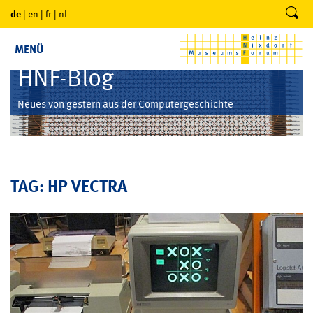
de
|
en
|
fr
|
nl
MENÜ
HNF-Blog
Neues von gestern aus der Computergeschichte
TAG: HP VECTRA