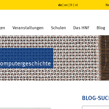
de
|
en
|
fr
|
nl
Ne
gen
Veranstaltungen
Schulen
Das HNF
Blog
Computergeschichte
BLOG-SUC
Suchen