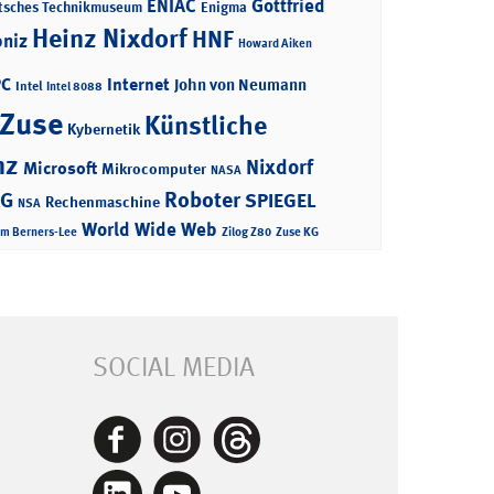
ENIAC
Gottfried
tsches Technikmuseum
Enigma
Heinz Nixdorf
HNF
bniz
Howard Aiken
PC
Internet
John von Neumann
Intel
Intel 8088
 Zuse
Künstliche
Kybernetik
nz
Nixdorf
Microsoft
Mikrocomputer
NASA
Roboter
AG
SPIEGEL
Rechenmaschine
NSA
World Wide Web
im Berners-Lee
Zilog Z80
Zuse KG
SOCIAL MEDIA