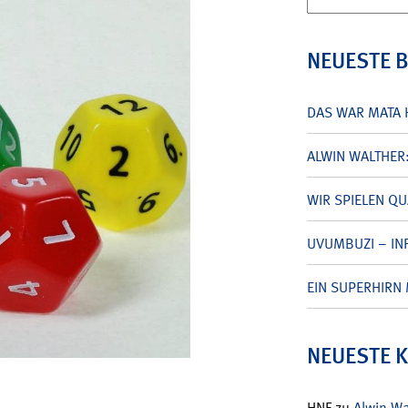
nach:
NEUESTE 
DAS WAR MATA 
ALWIN WALTHER
WIR SPIELEN Q
UVUMBUZI – INF
EIN SUPERHIRN 
NEUESTE 
HNF
zu
Alwin W