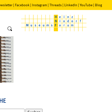
wsletter
|
Facebook
|
Instagram
|
Threads
|
LinkedIn
|
YouTube
|
Blog
HE