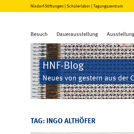
Nixdorf-Stiftungen
|
Schülerlabor
|
Tagungszentrum
Besuch
Dauerausstellung
Ausstellun
HNF-Blog
Neues von gestern aus der 
TAG: INGO ALTHÖFER