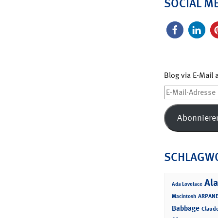
SOCIAL M
Blog via E-Mail
E-
Mail-
Adresse
Abonniere
SCHLAGW
Ala
Ada Lovelace
ARPANE
Macintosh
Babbage
Claud