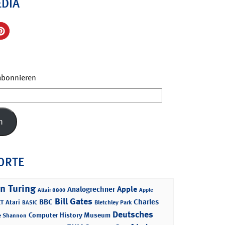
EDIA
 abonnieren
n
ORTE
n Turing
Apple
Analogrechner
Altair 8800
Apple
Bill Gates
BBC
Charles
Atari
T
Bletchley Park
BASIC
Deutsches
Computer History Museum
e Shannon