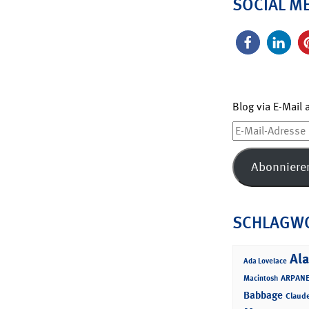
SOCIAL M
Blog via E-Mail
E-
Mail-
Adresse
Abonniere
SCHLAGW
Ala
Ada Lovelace
ARPANE
Macintosh
Babbage
Claud