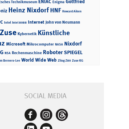
ENIAC
Gottfried
tsches Technikmuseum
Enigma
Heinz Nixdorf
HNF
bniz
Howard Aiken
PC
Internet
John von Neumann
Intel
Intel 8088
 Zuse
Künstliche
Kybernetik
nz
Nixdorf
Microsoft
Mikrocomputer
NASA
Roboter
AG
SPIEGEL
Rechenmaschine
NSA
World Wide Web
im Berners-Lee
Zilog Z80
Zuse KG
SOCIAL MEDIA