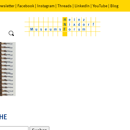
wsletter
|
Facebook
|
Instagram
|
Threads
|
LinkedIn
|
YouTube
|
Blog
HE