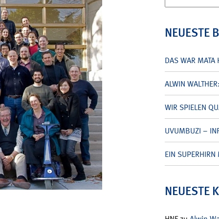
nach:
NEUESTE 
DAS WAR MATA 
ALWIN WALTHER
WIR SPIELEN Q
UVUMBUZI – INF
EIN SUPERHIRN 
NEUESTE 
HNF
zu
Alwin W