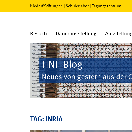
Nixdorf-Stiftungen
|
Schülerlabor
|
Tagungszentrum
Besuch
Dauerausstellung
Ausstellun
HNF-Blog
Neues von gestern aus der 
TAG: INRIA