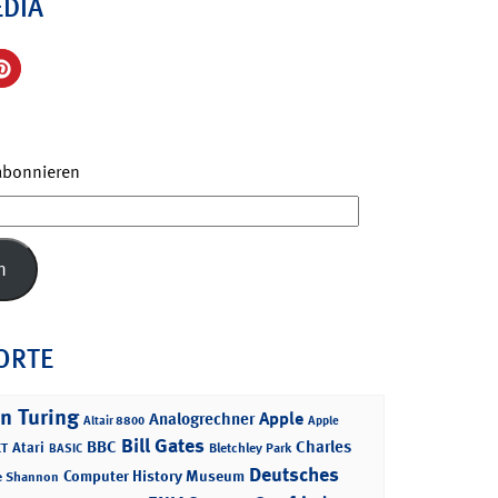
EDIA
 abonnieren
n
ORTE
n Turing
Apple
Analogrechner
Altair 8800
Apple
Bill Gates
BBC
Charles
Atari
T
Bletchley Park
BASIC
Deutsches
Computer History Museum
e Shannon