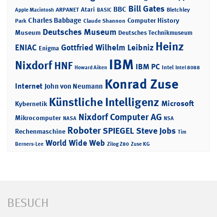
Bill Gates
BBC
Atari
ARPANET
Bletchley
Apple Macintosh
BASIC
Charles Babbage
Computer History
Park
Claude Shannon
Deutsches Museum
Museum
Deutsches Technikmuseum
Heinz
ENIAC
Gottfried Wilhelm Leibniz
Enigma
IBM
Nixdorf
HNF
IBM PC
Intel
Howard Aiken
Intel 8088
Konrad Zuse
Internet
John von Neumann
Künstliche Intelligenz
Microsoft
Kybernetik
Nixdorf Computer AG
Mikrocomputer
NASA
NSA
Roboter
SPIEGEL
Steve Jobs
Rechenmaschine
Tim
World Wide Web
Berners-Lee
Zilog Z80
Zuse KG
BESUCH