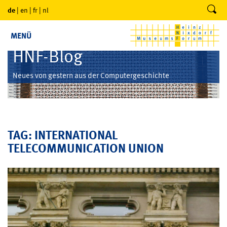
de
|
en
|
fr
|
nl
MENÜ
HNF-Blog
Neues von gestern aus der Computergeschichte
TAG: INTERNATIONAL
TELECOMMUNICATION UNION