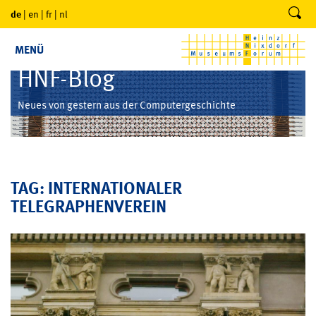
de
|
en
|
fr
|
nl
MENÜ
HNF-Blog
Neues von gestern aus der Computergeschichte
TAG: INTERNATIONALER
TELEGRAPHENVEREIN