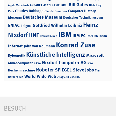
Bill Gates
BBC
Atari
ARPANET
Bletchley
Apple Macintosh
BASIC
Charles Babbage
Computer History
Park
Claude Shannon
Deutsches Museum
Museum
Deutsches Technikmuseum
Heinz
ENIAC
Gottfried Wilhelm Leibniz
Enigma
IBM
Nixdorf
HNF
IBM PC
Intel
Howard Aiken
Intel 8088
Konrad Zuse
Internet
John von Neumann
Künstliche Intelligenz
Microsoft
Kybernetik
Nixdorf Computer AG
Mikrocomputer
NASA
NSA
Roboter
SPIEGEL
Steve Jobs
Rechenmaschine
Tim
World Wide Web
Berners-Lee
Zilog Z80
Zuse KG
BESUCH