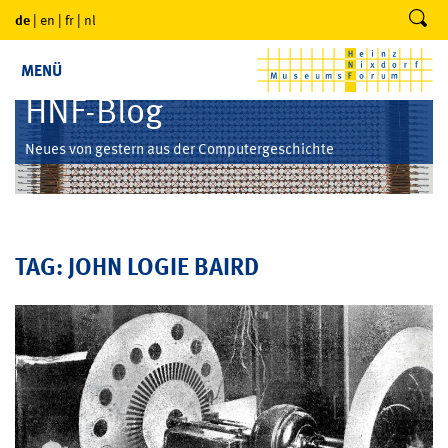
de
|
en
|
fr
|
nl
MENÜ
HNF-Blog
Neues von gestern aus der Computergeschichte
TAG: JOHN LOGIE BAIRD