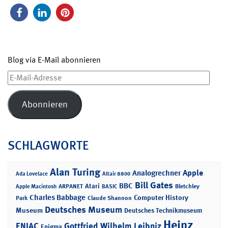
Blog via E-Mail abonnieren
E-
Mail-
Adresse
Abonnieren
SCHLAGWORTE
Alan Turing
Apple
Analogrechner
Ada Lovelace
Altair 8800
Bill Gates
BBC
Atari
ARPANET
Bletchley
Apple Macintosh
BASIC
Charles Babbage
Computer History
Park
Claude Shannon
Deutsches Museum
Museum
Deutsches Technikmuseum
Heinz
ENIAC
Gottfried Wilhelm Leibniz
Enigma