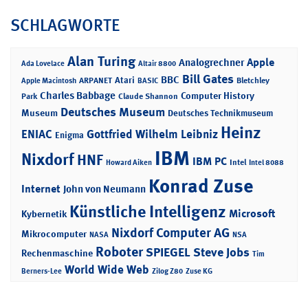
SCHLAGWORTE
Alan Turing
Apple
Analogrechner
Ada Lovelace
Altair 8800
Bill Gates
BBC
Atari
ARPANET
Bletchley
Apple Macintosh
BASIC
Charles Babbage
Computer History
Park
Claude Shannon
Deutsches Museum
Museum
Deutsches Technikmuseum
Heinz
ENIAC
Gottfried Wilhelm Leibniz
Enigma
IBM
Nixdorf
HNF
IBM PC
Intel
Howard Aiken
Intel 8088
Konrad Zuse
Internet
John von Neumann
Künstliche Intelligenz
Microsoft
Kybernetik
Nixdorf Computer AG
Mikrocomputer
NASA
NSA
Roboter
SPIEGEL
Steve Jobs
Rechenmaschine
Tim
World Wide Web
Berners-Lee
Zilog Z80
Zuse KG