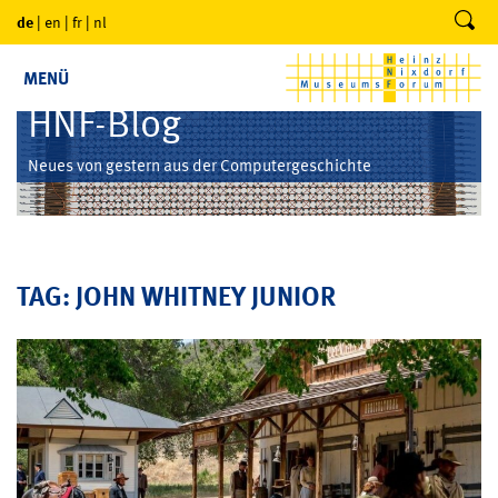
de
|
en
|
fr
|
nl
MENÜ
HNF-Blog
Neues von gestern aus der Computergeschichte
TAG: JOHN WHITNEY JUNIOR