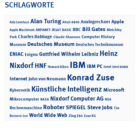
SCHLAGWORTE
Alan Turing
Apple
Analogrechner
Ada Lovelace
Altair 8800
Bill Gates
BBC
Atari
ARPANET
Bletchley
Apple Macintosh
BASIC
Charles Babbage
Computer History
Park
Claude Shannon
Deutsches Museum
Museum
Deutsches Technikmuseum
Heinz
ENIAC
Gottfried Wilhelm Leibniz
Enigma
IBM
Nixdorf
HNF
IBM PC
Intel
Howard Aiken
Intel 8088
Konrad Zuse
Internet
John von Neumann
Künstliche Intelligenz
Microsoft
Kybernetik
Nixdorf Computer AG
Mikrocomputer
NASA
NSA
Roboter
SPIEGEL
Steve Jobs
Rechenmaschine
Tim
World Wide Web
Berners-Lee
Zilog Z80
Zuse KG