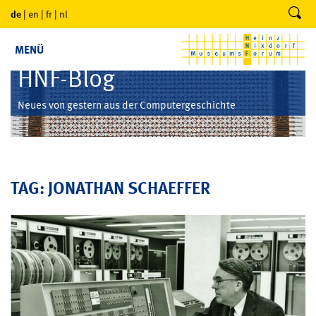
de
|
en
|
fr
|
nl
MENÜ
HNF-Blog
Neues von gestern aus der Computergeschichte
TAG: JONATHAN SCHAEFFER