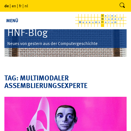
de
|
en
|
fr
|
nl
MENÜ
HNF-Blog
Neues von gestern aus der Computergeschichte
TAG: MULTIMODALER
ASSEMBLIERUNGSEXPERTE