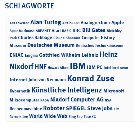
SCHLAGWORTE
Alan Turing
Apple
Analogrechner
Ada Lovelace
Altair 8800
Bill Gates
BBC
Atari
ARPANET
Bletchley
Apple Macintosh
BASIC
Charles Babbage
Computer History
Park
Claude Shannon
Deutsches Museum
Museum
Deutsches Technikmuseum
Heinz
ENIAC
Gottfried Wilhelm Leibniz
Enigma
IBM
Nixdorf
HNF
IBM PC
Intel
Howard Aiken
Intel 8088
Konrad Zuse
Internet
John von Neumann
Künstliche Intelligenz
Microsoft
Kybernetik
Nixdorf Computer AG
Mikrocomputer
NASA
NSA
Roboter
SPIEGEL
Steve Jobs
Rechenmaschine
Tim
World Wide Web
Berners-Lee
Zilog Z80
Zuse KG