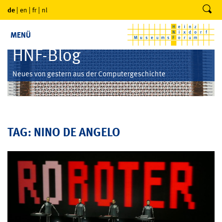
de
|
en
|
fr
|
nl
MENÜ
HNF-Blog
Neues von gestern aus der Computergeschichte
TAG: NINO DE ANGELO