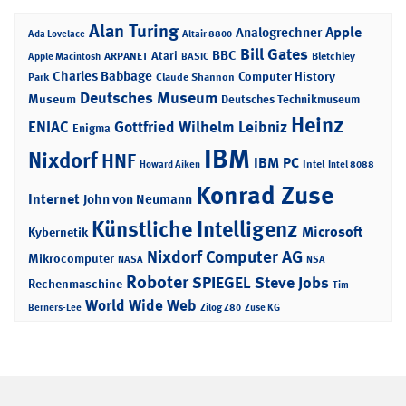
Alan Turing
Apple
Analogrechner
Ada Lovelace
Altair 8800
Bill Gates
BBC
Atari
ARPANET
Bletchley
Apple Macintosh
BASIC
Charles Babbage
Computer History
Park
Claude Shannon
Deutsches Museum
Museum
Deutsches Technikmuseum
Heinz
ENIAC
Gottfried Wilhelm Leibniz
Enigma
IBM
Nixdorf
HNF
IBM PC
Intel
Howard Aiken
Intel 8088
Konrad Zuse
Internet
John von Neumann
Künstliche Intelligenz
Microsoft
Kybernetik
Nixdorf Computer AG
Mikrocomputer
NASA
NSA
Roboter
SPIEGEL
Steve Jobs
Rechenmaschine
Tim
World Wide Web
Berners-Lee
Zilog Z80
Zuse KG