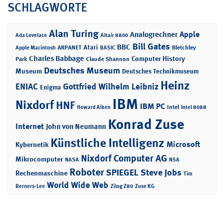
SCHLAGWORTE
Alan Turing
Apple
Analogrechner
Ada Lovelace
Altair 8800
Bill Gates
BBC
Atari
ARPANET
Bletchley
Apple Macintosh
BASIC
Charles Babbage
Computer History
Park
Claude Shannon
Deutsches Museum
Museum
Deutsches Technikmuseum
Heinz
ENIAC
Gottfried Wilhelm Leibniz
Enigma
IBM
Nixdorf
HNF
IBM PC
Intel
Howard Aiken
Intel 8088
Konrad Zuse
Internet
John von Neumann
Künstliche Intelligenz
Microsoft
Kybernetik
Nixdorf Computer AG
Mikrocomputer
NASA
NSA
Roboter
SPIEGEL
Steve Jobs
Rechenmaschine
Tim
World Wide Web
Berners-Lee
Zilog Z80
Zuse KG