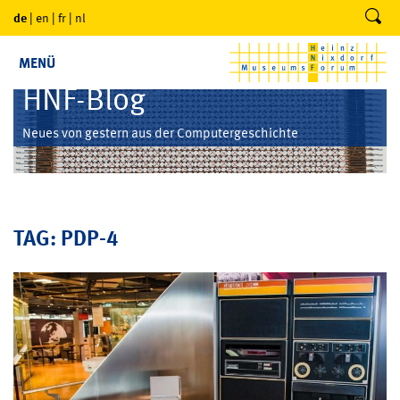
de
|
en
|
fr
|
nl
MENÜ
HNF-Blog
Neues von gestern aus der Computergeschichte
TAG: PDP-4