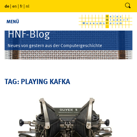
de
|
en
|
fr
|
nl
MENÜ
HNF-Blog
Neues von gestern aus der Computergeschichte
TAG: PLAYING KAFKA