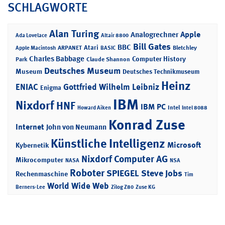
SCHLAGWORTE
Alan Turing
Apple
Analogrechner
Ada Lovelace
Altair 8800
Bill Gates
BBC
Atari
ARPANET
Bletchley
Apple Macintosh
BASIC
Charles Babbage
Computer History
Park
Claude Shannon
Deutsches Museum
Museum
Deutsches Technikmuseum
Heinz
ENIAC
Gottfried Wilhelm Leibniz
Enigma
IBM
Nixdorf
HNF
IBM PC
Intel
Howard Aiken
Intel 8088
Konrad Zuse
Internet
John von Neumann
Künstliche Intelligenz
Microsoft
Kybernetik
Nixdorf Computer AG
Mikrocomputer
NASA
NSA
Roboter
SPIEGEL
Steve Jobs
Rechenmaschine
Tim
World Wide Web
Berners-Lee
Zilog Z80
Zuse KG