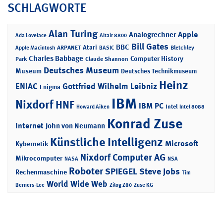
SCHLAGWORTE
Alan Turing
Apple
Analogrechner
Ada Lovelace
Altair 8800
Bill Gates
BBC
Atari
ARPANET
Bletchley
Apple Macintosh
BASIC
Charles Babbage
Computer History
Park
Claude Shannon
Deutsches Museum
Museum
Deutsches Technikmuseum
Heinz
ENIAC
Gottfried Wilhelm Leibniz
Enigma
IBM
Nixdorf
HNF
IBM PC
Intel
Howard Aiken
Intel 8088
Konrad Zuse
Internet
John von Neumann
Künstliche Intelligenz
Microsoft
Kybernetik
Nixdorf Computer AG
Mikrocomputer
NASA
NSA
Roboter
SPIEGEL
Steve Jobs
Rechenmaschine
Tim
World Wide Web
Berners-Lee
Zilog Z80
Zuse KG