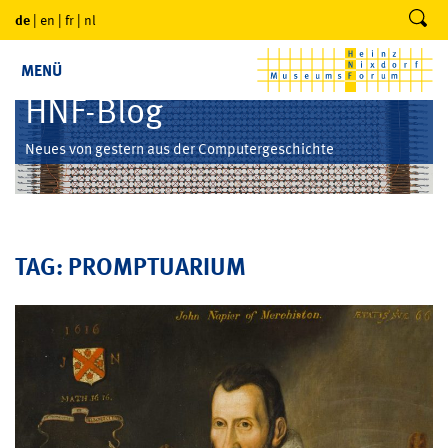
de
|
en
|
fr
|
nl
MENÜ
HNF-Blog
Neues von gestern aus der Computergeschichte
TAG: PROMPTUARIUM