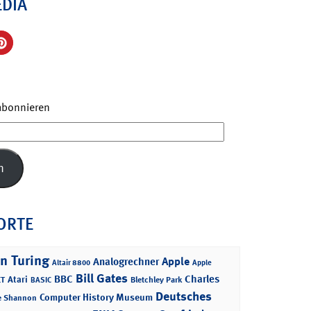
EDIA
 abonnieren
n
ORTE
n Turing
Apple
Analogrechner
Altair 8800
Apple
Bill Gates
BBC
Charles
Atari
T
Bletchley Park
BASIC
Deutsches
Computer History Museum
e Shannon