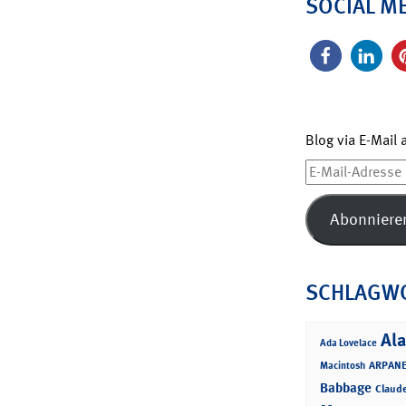
SOCIAL M
Blog via E-Mail
E-
Mail-
Adresse
Abonniere
SCHLAGW
Ala
Ada Lovelace
ARPANE
Macintosh
Babbage
Claud