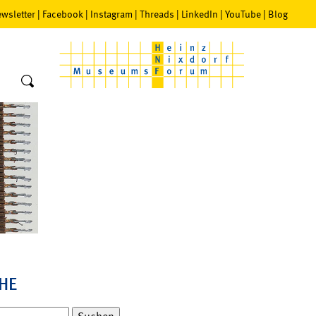
wsletter
|
Facebook
|
Instagram
|
Threads
|
LinkedIn
|
YouTube
|
Blog
HE