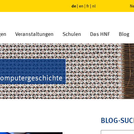
de
|
en
|
fr
|
nl
Ne
gen
Veranstaltungen
Schulen
Das HNF
Blog
Computergeschichte
BLOG-SUC
Suchen