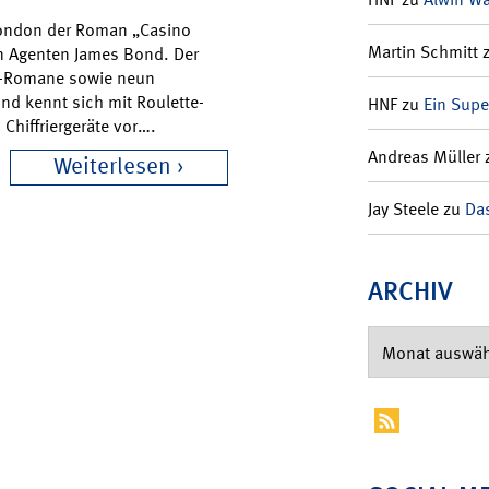
n London der Roman „Casino
Martin Schmitt
en Agenten James Bond. Der
nd-Romane sowie neun
und kennt sich mit Roulette-
HNF
zu
Ein Supe
hiffriergeräte vor….
Andreas Müller
Weiterlesen
Jay Steele
zu
Das
ARCHIV