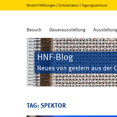
Nixdorf-Stiftungen
|
Schülerlabor
|
Tagungszentrum
Besuch
Dauerausstellung
Ausstellun
HNF-Blog
Neues von gestern aus der 
TAG: SPEKTOR