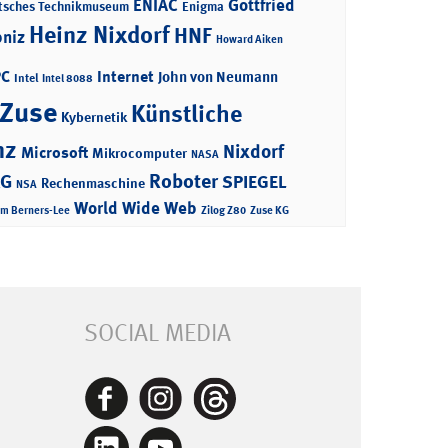
ENIAC
Gottfried
tsches Technikmuseum
Enigma
Heinz Nixdorf
HNF
bniz
Howard Aiken
PC
Internet
John von Neumann
Intel
Intel 8088
 Zuse
Künstliche
Kybernetik
nz
Nixdorf
Microsoft
Mikrocomputer
NASA
Roboter
AG
SPIEGEL
Rechenmaschine
NSA
World Wide Web
im Berners-Lee
Zilog Z80
Zuse KG
SOCIAL MEDIA