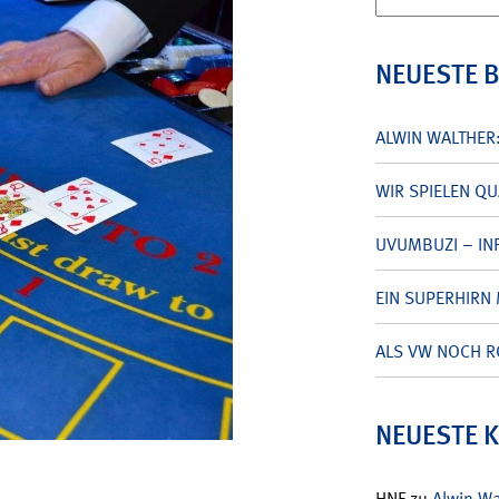
nach:
NEUESTE 
ALWIN WALTHER
WIR SPIELEN Q
UVUMBUZI – INF
EIN SUPERHIRN 
ALS VW NOCH R
NEUESTE 
HNF
zu
Alwin W