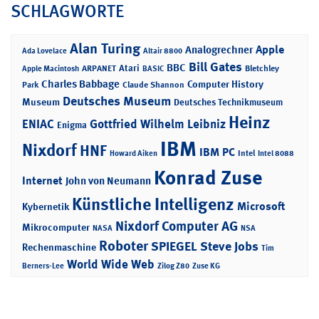
SCHLAGWORTE
Alan Turing
Apple
Analogrechner
Ada Lovelace
Altair 8800
Bill Gates
BBC
Atari
ARPANET
Bletchley
Apple Macintosh
BASIC
Charles Babbage
Computer History
Park
Claude Shannon
Deutsches Museum
Museum
Deutsches Technikmuseum
Heinz
ENIAC
Gottfried Wilhelm Leibniz
Enigma
IBM
Nixdorf
HNF
IBM PC
Intel
Howard Aiken
Intel 8088
Konrad Zuse
Internet
John von Neumann
Künstliche Intelligenz
Microsoft
Kybernetik
Nixdorf Computer AG
Mikrocomputer
NASA
NSA
Roboter
SPIEGEL
Steve Jobs
Rechenmaschine
Tim
World Wide Web
Berners-Lee
Zilog Z80
Zuse KG