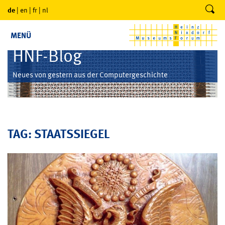
de
|
en
|
fr
|
nl
MENÜ
HNF-Blog
Neues von gestern aus der Computergeschichte
TAG: STAATSSIEGEL