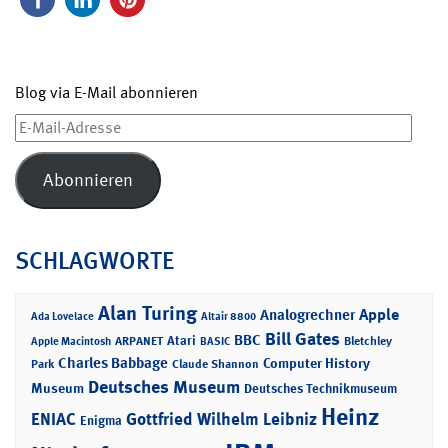
Blog via E-Mail abonnieren
E-
Mail-
Adresse
Abonnieren
SCHLAGWORTE
Alan Turing
Apple
Analogrechner
Ada Lovelace
Altair 8800
Bill Gates
BBC
Atari
ARPANET
Bletchley
Apple Macintosh
BASIC
Charles Babbage
Computer History
Park
Claude Shannon
Deutsches Museum
Museum
Deutsches Technikmuseum
Heinz
ENIAC
Gottfried Wilhelm Leibniz
Enigma