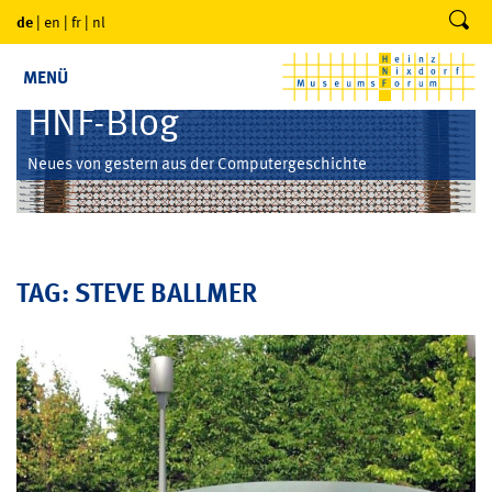
de
|
en
|
fr
|
nl
MENÜ
HNF-Blog
Neues von gestern aus der Computergeschichte
TAG: STEVE BALLMER