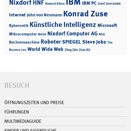
IBM
Nixdorf
HNF
IBM PC
Intel
Howard Aiken
Intel 8088
Konrad Zuse
Internet
John von Neumann
Künstliche Intelligenz
Microsoft
Kybernetik
Nixdorf Computer AG
Mikrocomputer
NASA
NSA
Roboter
SPIEGEL
Steve Jobs
Rechenmaschine
Tim
World Wide Web
Berners-Lee
Zilog Z80
Zuse KG
BESUCH
ÖFFNUNGSZEITEN UND PREISE
FÜHRUNGEN
MULTIMEDIAGUIDE
KINDER UND JUGENDLICHE