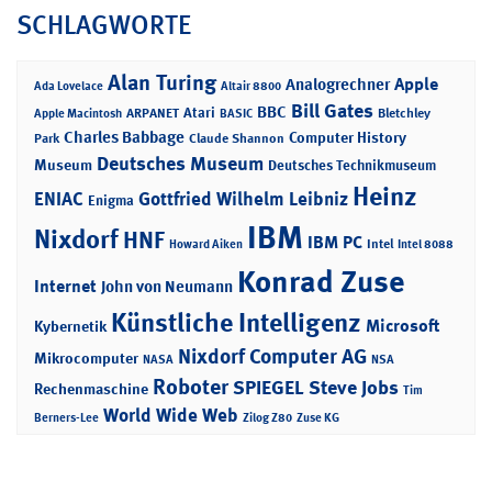
SCHLAGWORTE
Alan Turing
Apple
Analogrechner
Ada Lovelace
Altair 8800
Bill Gates
BBC
Atari
ARPANET
Bletchley
Apple Macintosh
BASIC
Charles Babbage
Computer History
Park
Claude Shannon
Deutsches Museum
Museum
Deutsches Technikmuseum
Heinz
ENIAC
Gottfried Wilhelm Leibniz
Enigma
IBM
Nixdorf
HNF
IBM PC
Intel
Howard Aiken
Intel 8088
Konrad Zuse
Internet
John von Neumann
Künstliche Intelligenz
Microsoft
Kybernetik
Nixdorf Computer AG
Mikrocomputer
NASA
NSA
Roboter
SPIEGEL
Steve Jobs
Rechenmaschine
Tim
World Wide Web
Berners-Lee
Zilog Z80
Zuse KG