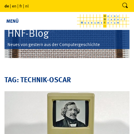
de
|
en
|
fr
|
nl
MENÜ
HNF-Blog
Neues von gestern aus der Computergeschichte
TAG: TECHNIK-OSCAR