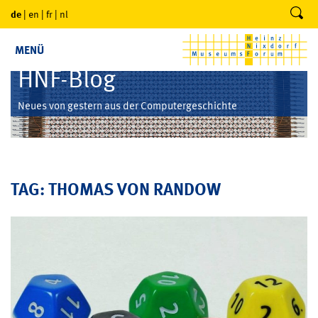
de
|
en
|
fr
|
nl
MENÜ
HNF-Blog
Neues von gestern aus der Computergeschichte
TAG: THOMAS VON RANDOW