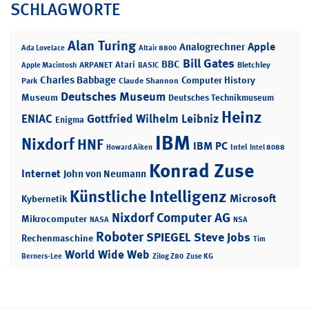
SCHLAGWORTE
Alan Turing
Apple
Analogrechner
Ada Lovelace
Altair 8800
Bill Gates
BBC
Atari
ARPANET
Bletchley
Apple Macintosh
BASIC
Charles Babbage
Computer History
Park
Claude Shannon
Deutsches Museum
Museum
Deutsches Technikmuseum
Heinz
ENIAC
Gottfried Wilhelm Leibniz
Enigma
IBM
Nixdorf
HNF
IBM PC
Intel
Howard Aiken
Intel 8088
Konrad Zuse
Internet
John von Neumann
Künstliche Intelligenz
Microsoft
Kybernetik
Nixdorf Computer AG
Mikrocomputer
NASA
NSA
Roboter
SPIEGEL
Steve Jobs
Rechenmaschine
Tim
World Wide Web
Berners-Lee
Zilog Z80
Zuse KG