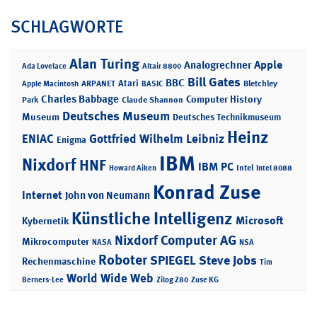
SCHLAGWORTE
Alan Turing
Apple
Analogrechner
Ada Lovelace
Altair 8800
Bill Gates
BBC
Atari
ARPANET
Bletchley
Apple Macintosh
BASIC
Charles Babbage
Computer History
Park
Claude Shannon
Deutsches Museum
Museum
Deutsches Technikmuseum
Heinz
ENIAC
Gottfried Wilhelm Leibniz
Enigma
IBM
Nixdorf
HNF
IBM PC
Intel
Howard Aiken
Intel 8088
Konrad Zuse
Internet
John von Neumann
Künstliche Intelligenz
Microsoft
Kybernetik
Nixdorf Computer AG
Mikrocomputer
NASA
NSA
Roboter
SPIEGEL
Steve Jobs
Rechenmaschine
Tim
World Wide Web
Berners-Lee
Zilog Z80
Zuse KG