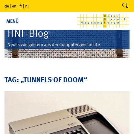
de
|
en
|
fr
|
nl
MENÜ
HNF-Blog
Neues von gestern aus der Computergeschichte
TAG: „TUNNELS OF DOOM“