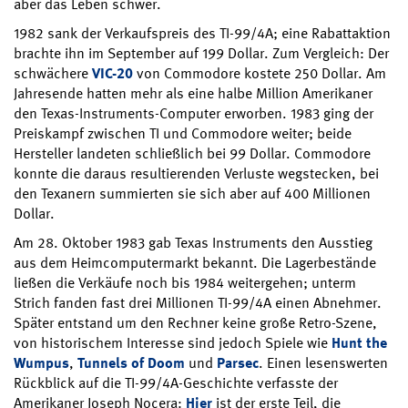
aber das Leben schwer.
1982 sank der Verkaufspreis des TI-99/4A; eine Rabattaktion
brachte ihn im September auf 199 Dollar. Zum Vergleich: Der
schwächere
VIC-20
von Commodore kostete 250 Dollar. Am
Jahresende hatten mehr als eine halbe Million Amerikaner
den Texas-Instruments-Computer erworben. 1983 ging der
Preiskampf zwischen TI und Commodore weiter; beide
Hersteller landeten schließlich bei 99 Dollar. Commodore
konnte die daraus resultierenden Verluste wegstecken, bei
den Texanern summierten sie sich aber auf 400 Millionen
Dollar.
Am 28. Oktober 1983 gab Texas Instruments den Ausstieg
aus dem Heimcomputermarkt bekannt. Die Lagerbestände
ließen die Verkäufe noch bis 1984 weitergehen; unterm
Strich fanden fast drei Millionen TI-99/4A einen Abnehmer.
Später entstand um den Rechner keine große Retro-Szene,
von historischem Interesse sind jedoch Spiele wie
Hunt the
Wumpus
,
Tunnels of Doom
und
Parsec
. Einen lesenswerten
Rückblick auf die TI-99/4A-Geschichte verfasste der
Amerikaner Joseph Nocera:
Hier
ist der erste Teil, die