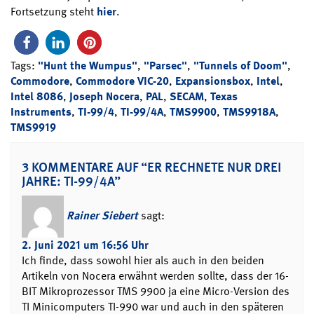
Fortsetzung steht
hier
.
Tags:
"Hunt the Wumpus"
,
"Parsec"
,
"Tunnels of Doom"
,
Commodore
,
Commodore VIC-20
,
Expansionsbox
,
Intel
,
Intel 8086
,
Joseph Nocera
,
PAL
,
SECAM
,
Texas
Instruments
,
TI-99/4
,
TI-99/4A
,
TMS9900
,
TMS9918A
,
TMS9919
3 KOMMENTARE AUF “ER RECHNETE NUR DREI
JAHRE: TI-99/4A”
Rainer Siebert
sagt:
2. Juni 2021 um 16:56 Uhr
Ich finde, dass sowohl hier als auch in den beiden
Artikeln von Nocera erwähnt werden sollte, dass der 16-
BIT Mikroprozessor TMS 9900 ja eine Micro-Version des
TI Minicomputers TI-990 war und auch in den späteren