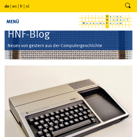
de
|
en
|
fr
|
nl
MENÜ
HNF-Blog
Neues von gestern aus der Computergeschichte