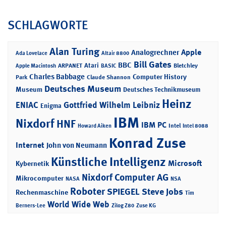
SCHLAGWORTE
Alan Turing
Apple
Analogrechner
Ada Lovelace
Altair 8800
Bill Gates
BBC
Atari
ARPANET
Bletchley
Apple Macintosh
BASIC
Charles Babbage
Computer History
Park
Claude Shannon
Deutsches Museum
Museum
Deutsches Technikmuseum
Heinz
ENIAC
Gottfried Wilhelm Leibniz
Enigma
IBM
Nixdorf
HNF
IBM PC
Intel
Howard Aiken
Intel 8088
Konrad Zuse
Internet
John von Neumann
Künstliche Intelligenz
Microsoft
Kybernetik
Nixdorf Computer AG
Mikrocomputer
NASA
NSA
Roboter
SPIEGEL
Steve Jobs
Rechenmaschine
Tim
World Wide Web
Berners-Lee
Zilog Z80
Zuse KG