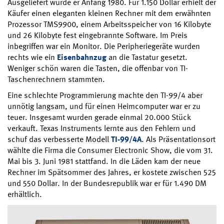
Ausgeliefert wurde er Anfang 1980. Für 1.150 Dollar erhielt der
Käufer einen eleganten kleinen Rechner mit dem erwähnten
Prozessor TMS9900, einem Arbeitsspeicher von 16 Kilobyte
und 26 Kilobyte fest eingebrannte Software. Im Preis
inbegriffen war ein Monitor. Die Peripheriegeräte wurden
rechts wie ein
Eisenbahnzug
an die Tastatur gesetzt.
Weniger schön waren die Tasten, die offenbar von TI-
Taschenrechnern stammten.
Eine schlechte Programmierung machte den TI-99/4 aber
unnötig langsam, und für einen Heimcomputer war er zu
teuer. Insgesamt wurden gerade einmal 20.000 Stück
verkauft. Texas Instruments lernte aus den Fehlern und
schuf das verbesserte Modell
TI-99/4A
. Als Präsentationsort
wählte die Firma die Consumer Electronic Show, die vom 31.
Mai bis 3. Juni 1981 stattfand. In die Läden kam der neue
Rechner im Spätsommer des Jahres, er kostete zwischen 525
und 550 Dollar. In der Bundesrepublik war er für 1.490 DM
erhältlich.