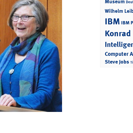
Museum
Deu
Wilhelm Lei
IBM
IBM 
Konrad
Intellige
Computer 
Steve Jobs
T