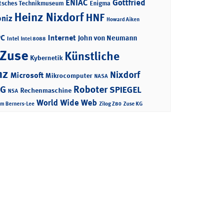
ENIAC
Gottfried
tsches Technikmuseum
Enigma
Heinz Nixdorf
HNF
bniz
Howard Aiken
PC
Internet
John von Neumann
Intel
Intel 8088
 Zuse
Künstliche
Kybernetik
nz
Nixdorf
Microsoft
Mikrocomputer
NASA
Roboter
AG
SPIEGEL
Rechenmaschine
NSA
World Wide Web
im Berners-Lee
Zilog Z80
Zuse KG