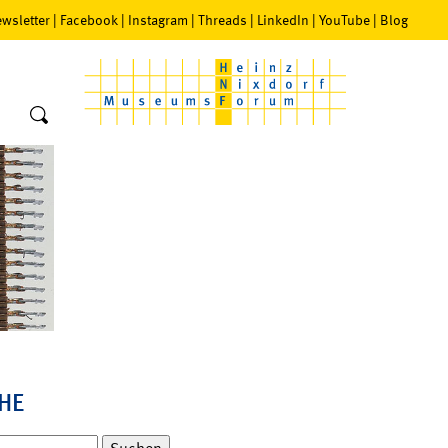
wsletter
|
Facebook
|
Instagram
|
Threads
|
LinkedIn
|
YouTube
|
Blog
HE