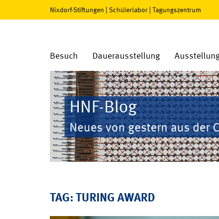
Nixdorf-Stiftungen
|
Schülerlabor
|
Tagungszentrum
Besuch
Dauerausstellung
Ausstellun
HNF-Blog
Neues von gestern aus der 
TAG: TURING AWARD