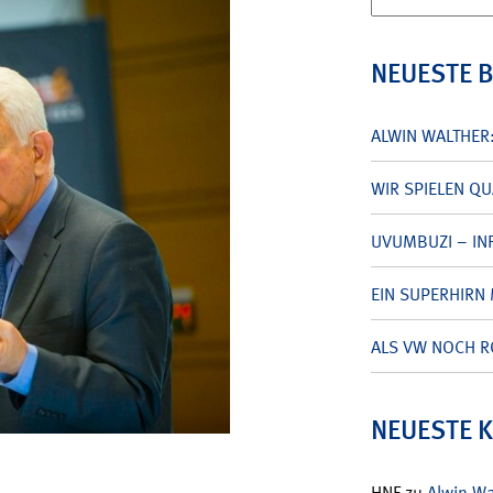
nach:
NEUESTE 
ALWIN WALTHER
WIR SPIELEN Q
UVUMBUZI – INF
EIN SUPERHIRN 
ALS VW NOCH R
NEUESTE 
HNF
zu
Alwin W