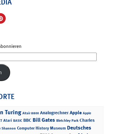
EDIA
 abonnieren
n
ORTE
n Turing
Apple
Analogrechner
Altair 8800
Apple
Bill Gates
BBC
Charles
Atari
T
Bletchley Park
BASIC
Deutsches
Computer History Museum
e Shannon