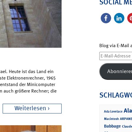
SOCIAL M
Blog via E-Mail
E-
Mail-
Adresse
Abonniere
ael. Heute ist das Land ein
rste Elektronenrechner, 1965
 entstand der Minicomputer
ren auch größere Rechner; die
SCHLAGW
Weiterlesen
Ala
Ada Lovelace
ARPANE
Macintosh
Babbage
Claud