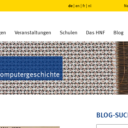
de
|
en
|
fr
|
nl
Ne
gen
Veranstaltungen
Schulen
Das HNF
Blog
Computergeschichte
BLOG-SUC
Suchen