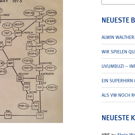
nach:
NEUESTE 
ALWIN WALTHER
WIR SPIELEN Q
UVUMBUZI – INF
EIN SUPERHIRN 
ALS VW NOCH R
NEUESTE 
HNF
zu
Alwin W