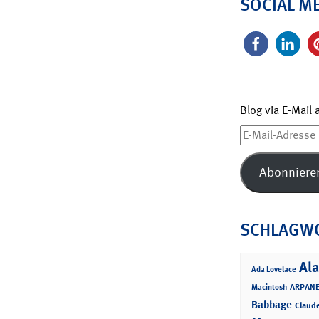
SOCIAL M
Blog via E-Mail
E-
Mail-
Adresse
Abonniere
SCHLAGW
Ala
Ada Lovelace
ARPANE
Macintosh
Babbage
Claud