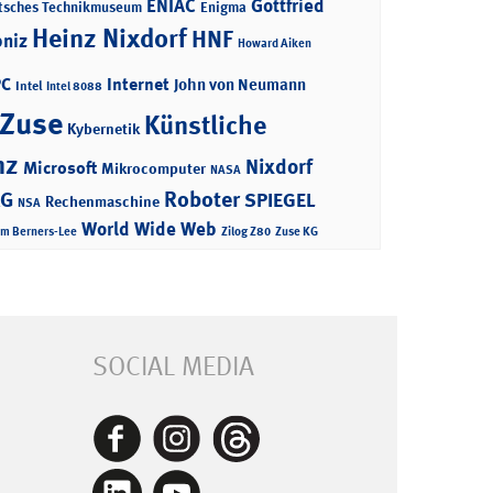
ENIAC
Gottfried
tsches Technikmuseum
Enigma
Heinz Nixdorf
HNF
bniz
Howard Aiken
PC
Internet
John von Neumann
Intel
Intel 8088
 Zuse
Künstliche
Kybernetik
nz
Nixdorf
Microsoft
Mikrocomputer
NASA
Roboter
AG
SPIEGEL
Rechenmaschine
NSA
World Wide Web
im Berners-Lee
Zilog Z80
Zuse KG
SOCIAL MEDIA