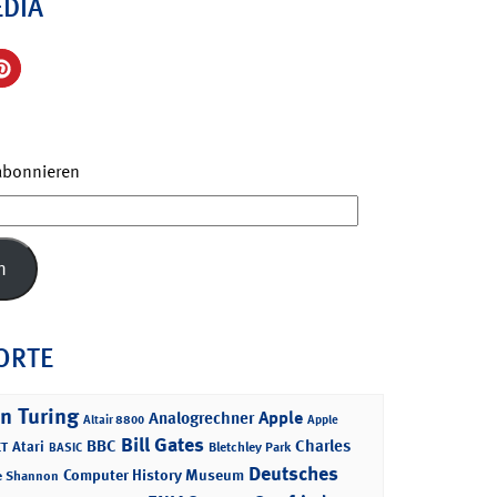
EDIA
 abonnieren
n
ORTE
n Turing
Apple
Analogrechner
Altair 8800
Apple
Bill Gates
BBC
Charles
Atari
T
Bletchley Park
BASIC
Deutsches
Computer History Museum
e Shannon