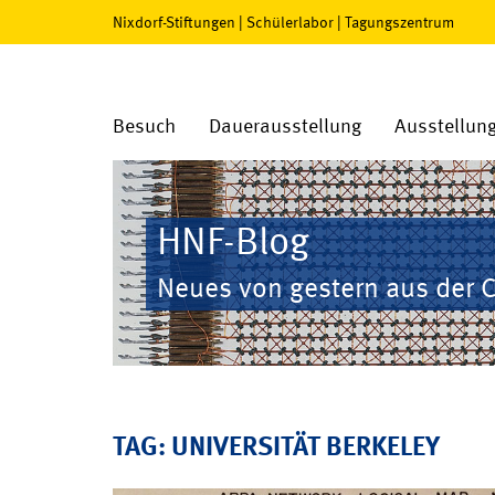
Nixdorf-Stiftungen
|
Schülerlabor
|
Tagungszentrum
Besuch
Dauerausstellung
Ausstellun
HNF-Blog
Neues von gestern aus der 
TAG: UNIVERSITÄT BERKELEY