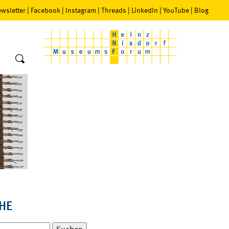
wsletter
|
Facebook
|
Instagram
|
Threads
|
LinkedIn
|
YouTube
|
Blog
HE