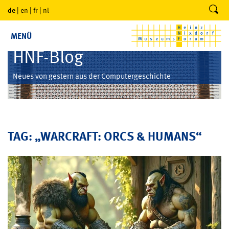
de
|
en
|
fr
|
nl
MENÜ
HNF-Blog
Neues von gestern aus der Computergeschichte
TAG: „WARCRAFT: ORCS & HUMANS“