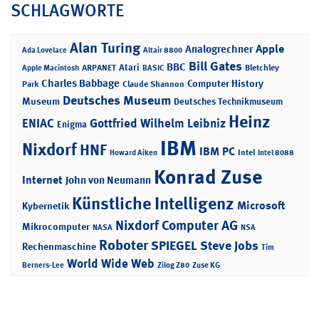
SCHLAGWORTE
Alan Turing
Apple
Analogrechner
Ada Lovelace
Altair 8800
Bill Gates
BBC
Atari
ARPANET
Bletchley
Apple Macintosh
BASIC
Charles Babbage
Computer History
Park
Claude Shannon
Deutsches Museum
Museum
Deutsches Technikmuseum
Heinz
ENIAC
Gottfried Wilhelm Leibniz
Enigma
IBM
Nixdorf
HNF
IBM PC
Intel
Howard Aiken
Intel 8088
Konrad Zuse
Internet
John von Neumann
Künstliche Intelligenz
Microsoft
Kybernetik
Nixdorf Computer AG
Mikrocomputer
NASA
NSA
Roboter
SPIEGEL
Steve Jobs
Rechenmaschine
Tim
World Wide Web
Berners-Lee
Zilog Z80
Zuse KG