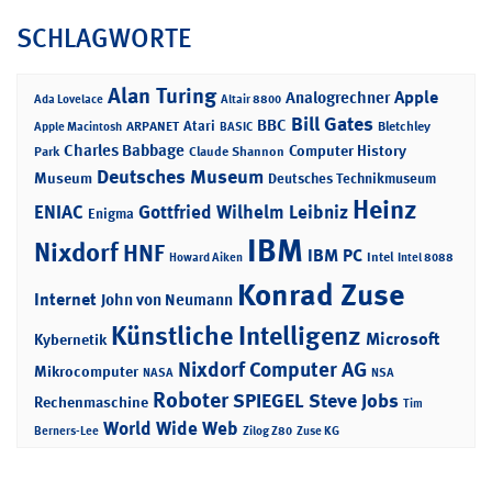
SCHLAGWORTE
Alan Turing
Apple
Analogrechner
Ada Lovelace
Altair 8800
Bill Gates
BBC
Atari
ARPANET
Bletchley
Apple Macintosh
BASIC
Charles Babbage
Computer History
Park
Claude Shannon
Deutsches Museum
Museum
Deutsches Technikmuseum
Heinz
ENIAC
Gottfried Wilhelm Leibniz
Enigma
IBM
Nixdorf
HNF
IBM PC
Intel
Howard Aiken
Intel 8088
Konrad Zuse
Internet
John von Neumann
Künstliche Intelligenz
Microsoft
Kybernetik
Nixdorf Computer AG
Mikrocomputer
NASA
NSA
Roboter
SPIEGEL
Steve Jobs
Rechenmaschine
Tim
World Wide Web
Berners-Lee
Zilog Z80
Zuse KG