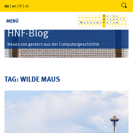
de
|
en
|
fr
|
nl
MENÜ
HNF-Blog
Neues von gestern aus der Computergeschichte
TAG: WILDE MAUS