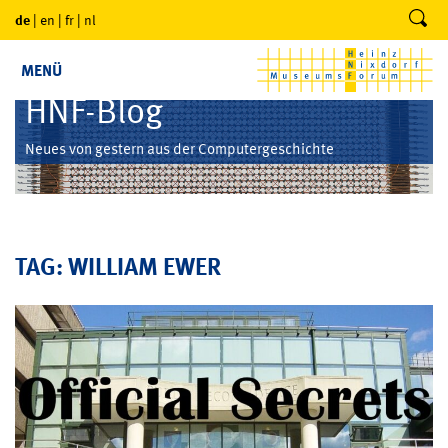
de
|
en
|
fr
|
nl
MENÜ
HNF-Blog
Neues von gestern aus der Computergeschichte
TAG: WILLIAM EWER