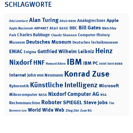
SCHLAGWORTE
Alan Turing
Apple
Analogrechner
Ada Lovelace
Altair 8800
Bill Gates
BBC
Atari
ARPANET
Bletchley
Apple Macintosh
BASIC
Charles Babbage
Computer History
Park
Claude Shannon
Deutsches Museum
Museum
Deutsches Technikmuseum
Heinz
ENIAC
Gottfried Wilhelm Leibniz
Enigma
IBM
Nixdorf
HNF
IBM PC
Intel
Howard Aiken
Intel 8088
Konrad Zuse
Internet
John von Neumann
Künstliche Intelligenz
Microsoft
Kybernetik
Nixdorf Computer AG
Mikrocomputer
NASA
NSA
Roboter
SPIEGEL
Steve Jobs
Rechenmaschine
Tim
World Wide Web
Berners-Lee
Zilog Z80
Zuse KG