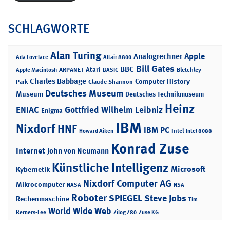
SCHLAGWORTE
Alan Turing
Apple
Analogrechner
Ada Lovelace
Altair 8800
Bill Gates
BBC
Atari
ARPANET
Bletchley
Apple Macintosh
BASIC
Charles Babbage
Computer History
Park
Claude Shannon
Deutsches Museum
Museum
Deutsches Technikmuseum
Heinz
ENIAC
Gottfried Wilhelm Leibniz
Enigma
IBM
Nixdorf
HNF
IBM PC
Intel
Howard Aiken
Intel 8088
Konrad Zuse
Internet
John von Neumann
Künstliche Intelligenz
Microsoft
Kybernetik
Nixdorf Computer AG
Mikrocomputer
NASA
NSA
Roboter
SPIEGEL
Steve Jobs
Rechenmaschine
Tim
World Wide Web
Berners-Lee
Zilog Z80
Zuse KG