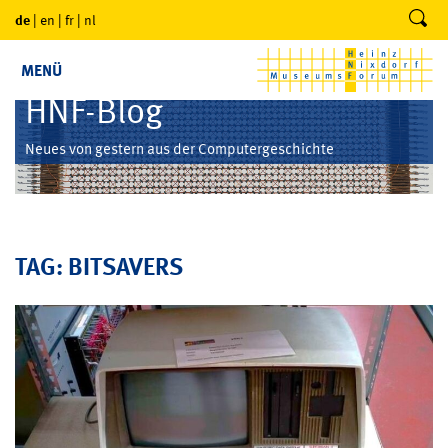
de
|
en
|
fr
|
nl
MENÜ
HNF-Blog
Neues von gestern aus der Computergeschichte
TAG: BITSAVERS