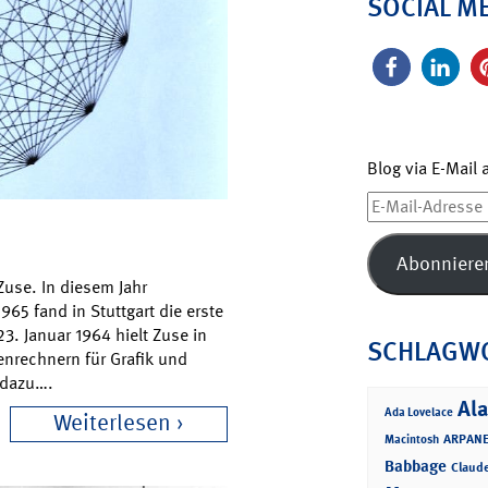
SOCIAL M
Blog via E-Mail
E-
Mail-
Adresse
Abonniere
Zuse. In diesem Jahr
965 fand in Stuttgart die erste
. Januar 1964 hielt Zuse in
SCHLAGW
enrechnern für Grafik und
 dazu….
Ala
Ada Lovelace
Weiterlesen
ARPANE
Macintosh
Babbage
Claud