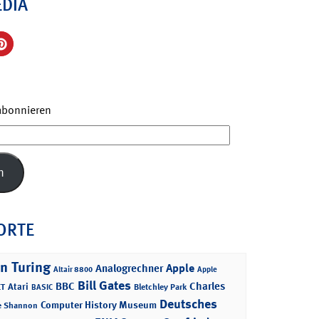
EDIA
 abonnieren
n
ORTE
n Turing
Apple
Analogrechner
Altair 8800
Apple
Bill Gates
BBC
Charles
Atari
T
Bletchley Park
BASIC
Deutsches
Computer History Museum
e Shannon