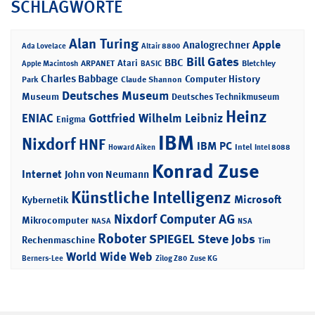
SCHLAGWORTE
Alan Turing
Apple
Analogrechner
Ada Lovelace
Altair 8800
Bill Gates
BBC
Atari
ARPANET
Bletchley
Apple Macintosh
BASIC
Charles Babbage
Computer History
Park
Claude Shannon
Deutsches Museum
Museum
Deutsches Technikmuseum
Heinz
ENIAC
Gottfried Wilhelm Leibniz
Enigma
IBM
Nixdorf
HNF
IBM PC
Intel
Howard Aiken
Intel 8088
Konrad Zuse
Internet
John von Neumann
Künstliche Intelligenz
Microsoft
Kybernetik
Nixdorf Computer AG
Mikrocomputer
NASA
NSA
Roboter
SPIEGEL
Steve Jobs
Rechenmaschine
Tim
World Wide Web
Berners-Lee
Zilog Z80
Zuse KG