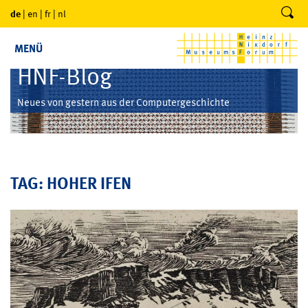
de
|
en
|
fr
|
nl
MENÜ
HNF-Blog
Neues von gestern aus der Computergeschichte
TAG: HOHER IFEN