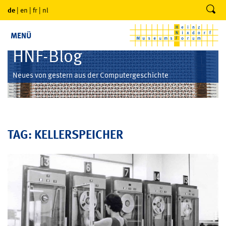
de
|
en
|
fr
|
nl
MENÜ
HNF-Blog
Neues von gestern aus der Computergeschichte
TAG: KELLERSPEICHER