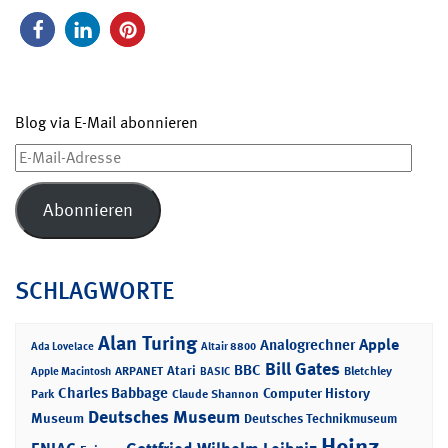
Blog via E-Mail abonnieren
E-
Mail-
Adresse
Abonnieren
SCHLAGWORTE
Alan Turing
Apple
Analogrechner
Ada Lovelace
Altair 8800
Bill Gates
BBC
Atari
ARPANET
Bletchley
Apple Macintosh
BASIC
Charles Babbage
Computer History
Park
Claude Shannon
Deutsches Museum
Museum
Deutsches Technikmuseum
Heinz