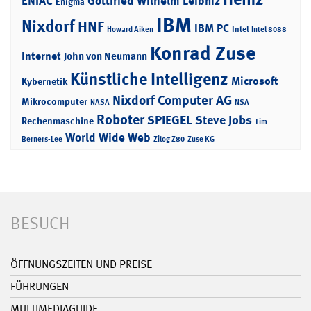
ENIAC
Gottfried Wilhelm Leibniz
Enigma
IBM
Nixdorf
HNF
IBM PC
Intel
Howard Aiken
Intel 8088
Konrad Zuse
Internet
John von Neumann
Künstliche Intelligenz
Microsoft
Kybernetik
Nixdorf Computer AG
Mikrocomputer
NASA
NSA
Roboter
SPIEGEL
Steve Jobs
Rechenmaschine
Tim
World Wide Web
Berners-Lee
Zilog Z80
Zuse KG
BESUCH
ÖFFNUNGSZEITEN UND PREISE
FÜHRUNGEN
MULTIMEDIAGUIDE