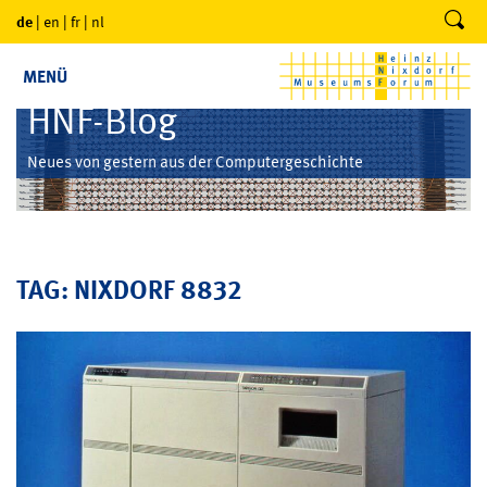
de
|
en
|
fr
|
nl
MENÜ
HNF-Blog
Neues von gestern aus der Computergeschichte
TAG: NIXDORF 8832