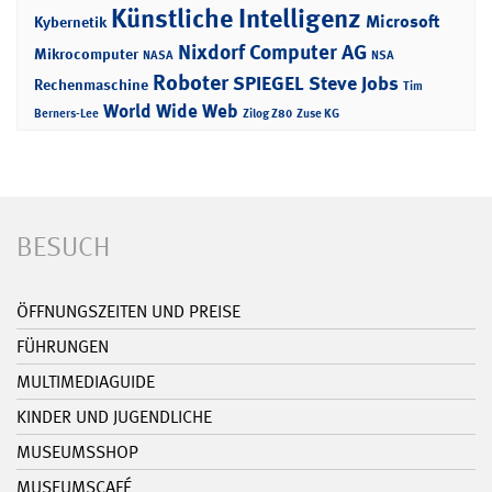
Künstliche Intelligenz
Microsoft
Kybernetik
Nixdorf Computer AG
Mikrocomputer
NASA
NSA
Roboter
SPIEGEL
Steve Jobs
Rechenmaschine
Tim
World Wide Web
Berners-Lee
Zilog Z80
Zuse KG
BESUCH
ÖFFNUNGSZEITEN UND PREISE
FÜHRUNGEN
MULTIMEDIAGUIDE
KINDER UND JUGENDLICHE
MUSEUMSSHOP
MUSEUMSCAFÉ