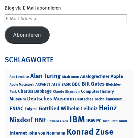
Blog via E-Mail abonnieren
E-
Mail-
Adresse
Abonnieren
SCHLAGWORTE
Alan Turing
Apple
Analogrechner
Ada Lovelace
Altair 8800
Bill Gates
BBC
Atari
ARPANET
Bletchley
Apple Macintosh
BASIC
Charles Babbage
Computer History
Park
Claude Shannon
Deutsches Museum
Museum
Deutsches Technikmuseum
Heinz
ENIAC
Gottfried Wilhelm Leibniz
Enigma
IBM
Nixdorf
HNF
IBM PC
Intel
Howard Aiken
Intel 8088
Konrad Zuse
Internet
John von Neumann