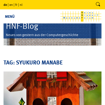
de
|
en
|
fr
|
nl
MENÜ
HNF-Blog
Neues von gestern aus der Computergeschichte
TAG: SYUKURO MANABE