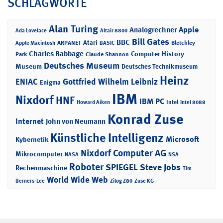
SCHLAGWORTE
Alan Turing
Apple
Analogrechner
Ada Lovelace
Altair 8800
Bill Gates
BBC
Atari
ARPANET
Bletchley
Apple Macintosh
BASIC
Charles Babbage
Computer History
Park
Claude Shannon
Deutsches Museum
Museum
Deutsches Technikmuseum
Heinz
ENIAC
Gottfried Wilhelm Leibniz
Enigma
IBM
Nixdorf
HNF
IBM PC
Intel
Howard Aiken
Intel 8088
Konrad Zuse
Internet
John von Neumann
Künstliche Intelligenz
Microsoft
Kybernetik
Nixdorf Computer AG
Mikrocomputer
NASA
NSA
Roboter
SPIEGEL
Steve Jobs
Rechenmaschine
Tim
World Wide Web
Berners-Lee
Zilog Z80
Zuse KG